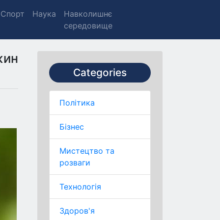
Спорт
Наука
Навколишнє
середовище
жин
Categories
Політика
Бізнес
Мистецтво та
розваги
Технологія
Здоров'я