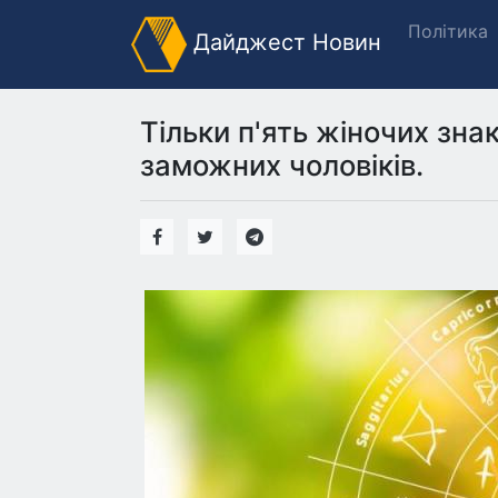
Політика
Дайджест Новин
Тільки п'ять жіночих зна
заможних чоловіків.