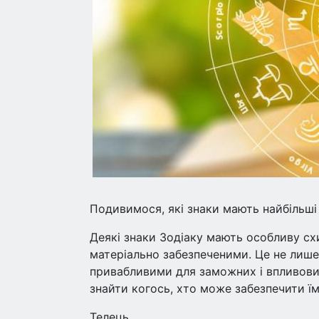
Подивимося, які знаки мають найбільші 
Деякі знаки Зодіаку мають особливу схи
матеріально забезпеченими. Це не лише 
привабливими для заможних і впливови
знайти когось, хто може забезпечити ї
Телець