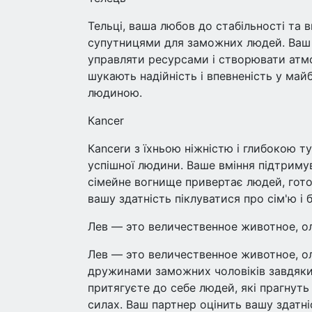
Тельці, ваша любов до стабільності та 
супутницями для заможних людей. Ваш п
управляти ресурсами і створювати атм
шукають надійність і впевненість у ма
людиною.
Кancer
Кancerи з їхньою ніжністю і глибокою т
успішної людини. Ваше вміння підтриму
сімейне вогнище привертає людей, гото
вашу здатність піклуватися про сім'ю і
Лев — это величественное животное, о
Лев — это величественное животное, о
дружинами заможних чоловіків завдяки ї
притягуєте до себе людей, які прагнуть
силах. Ваш партнер оцінить вашу здатніс