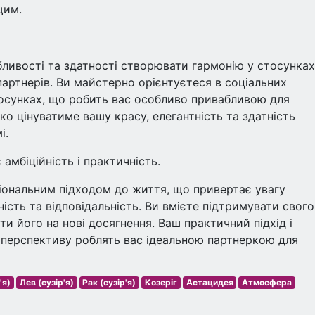
щим.
бливості та здатності створювати гармонію у стосунках
партнерів. Ви майстерно орієнтуєтеся в соціальних
стосунках, що робить вас особливо привабливою для
о цінуватиме вашу красу, елегантність та здатність
і.
 амбіційність і практичність.
іональним підходом до життя, що привертає увагу
ність та відповідальність. Ви вмієте підтримувати свого
ати його на нові досягнення. Ваш практичний підхід і
 перспективу роблять вас ідеальною партнеркою для
'я)
Лев (сузір'я)
Рак (сузір'я)
Козеріг
Астацидея
Атмосфера