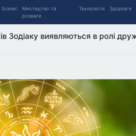
Бізнес
Мистецтво та
Технологія
Здоров'я
розваги
ків Зодіаку виявляються в ролі дру