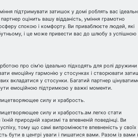
вміння підтримувати затишок у домі роблять вас ідеаль
артнер оцінить вашу відданість, уміння грамотно
осферу спокою і комфорту. Ви приваблюєте людей, які
йбутньому, і це може привести вас до шлюбу з успішною
урботою про сім'ю ідеально підходять для ролі дружини
вати емоційну гармонію у стосунках і створювати зати
вих вкладатися у стосунки. Багатий партнер цінуватим
 бути емоційною підтримкою у важкі моменти.
лицетворяющее силу и храбрость.
лицетворяющее силу и храбрость.ам легко стати
хній природній харизмі та впевненій поведінці. Ви
 успіху, тому що самі випромінюєте впевненість у своїх
ть бути в центрі уваги і пишатися вами. Разом із вами 