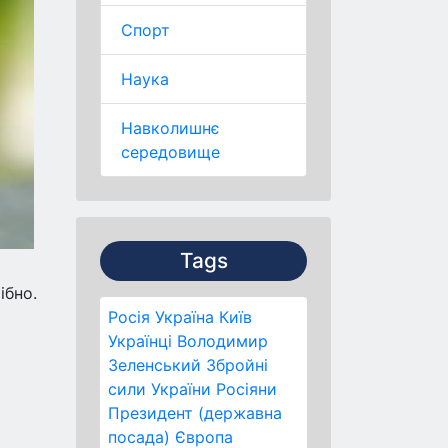
Спорт
Наука
Навколишнє
середовище
Tags
ібно.
Росія
Україна
Київ
Українці
Володимир
Зеленський
Збройні
ь
сили України
Росіяни
Президент (державна
посада)
Європа