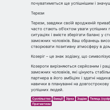
почуватиметься ще успішнішим і значу
Терези
Терези, завдяки своїй вродженій прива
часто стають об'єктом уваги успішних 
ситуаціях і вмієте зберігати баланс у 
заможних чоловіків. Ваш обранець висок
створювати позитивну атмосферу в дом
Козеріг – це знак зодіаку, що символізує
Козероги вирізняються серйозним і рац
заможних чоловіків, які цінують стабіль
партнера в його амбіціях і здатні надих
навички в плануванні на довгострокову
успішних людей.
Суспільство
Емоції
Зірка
Зодіак
Телець (сузір
Прагматизм