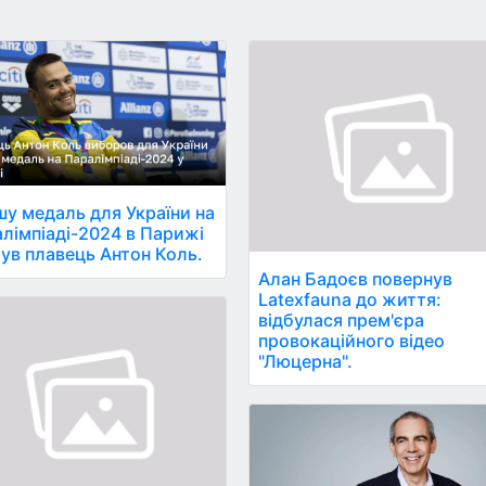
у медаль для України на
лімпіаді-2024 в Парижі
ув плавець Антон Коль.
Алан Бадоєв повернув
Latexfauna до життя:
відбулася прем'єра
провокаційного відео
"Люцерна".