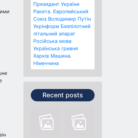
Президент України
ними
Ракета.
Європейський
Союз
Володимир Путін
Укрінформ
Безпілотний
літальний апарат
Російська мова
Українська гривня
Харків
Машина.
Німеччина
шне
е
Recent posts
він