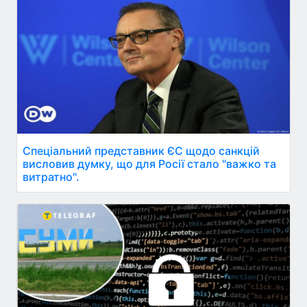
Спеціальний представник ЄС щодо санкцій
висловив думку, що для Росії стало "важко та
витратно".