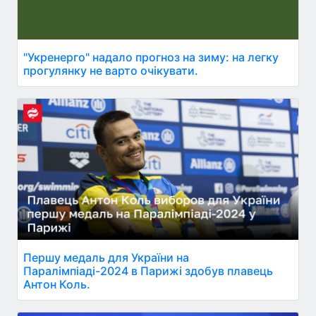
"Укренерго" надало прогноз на зиму: на легку
прогулянку не варто очікувати.
Першу медаль для України на
Паралімпіаді-2024 в Парижі здобув плавець
Антон Коль.