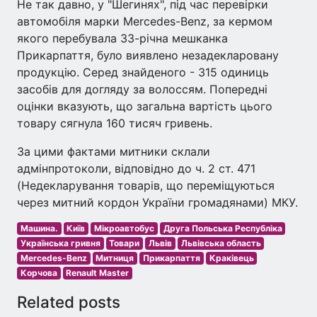
Не так давно, у "Шегинях", під час перевірки
автомобіля марки Mercedes-Benz, за кермом
якого перебувала 33-річна мешканка
Прикарпаття, було виявлено незадекларовану
продукцію. Серед знайденого - 315 одиниць
засобів для догляду за волоссям. Попередні
оцінки вказують, що загальна вартість цього
товару сягнула 160 тисяч гривень.
За цими фактами митники склали
адмінпротоколи, відповідно до ч. 2 ст. 471
(Недекларування товарів, що переміщуються
через митний кордон України громадянами) МКУ.
Машина.
Київ
Мікроавтобус
Друга Польська Республіка
Українська гривня
Товари
Львів
Львівська область
Mercedes-Benz
Митниця
Прикарпаття
Краківець
Корчова
Renault Master
Related posts