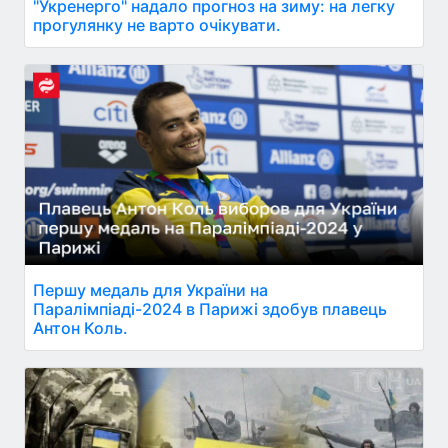
"Укренерго" надало прогноз на зиму: на легку
прогулянку не варто очікувати.
Першу медаль для України на
Паралімпіаді-2024 в Парижі здобув плавець
Антон Коль.