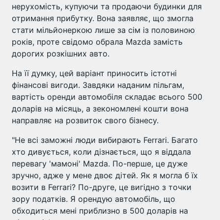
нерухомість, купуючи та продаючи будинки для
отримання прибутку. Вона заявляє, що змогла
стати мільйонеркою лише за сім із половиною
років, проте свідомо обрала Mazda замість
дорогих розкішних авто.
На її думку, цей варіант приносить істотні
фінансові вигоди. Завдяки наданим пільгам,
вартість оренди автомобіля складає всього 500
доларів на місяць, а зекономлені кошти вона
направляє на розвиток свого бізнесу.
"Не всі заможні люди вибирають Ferrari. Багато
хто дивується, коли дізнається, що я віддала
перевагу 'мамоні' Mazda. По-перше, це дуже
зручно, адже у мене двоє дітей. Як я могла б їх
возити в Ferrari? По-друге, це вигідно з точки
зору податків. Я орендую автомобіль, що
обходиться мені приблизно в 500 доларів на