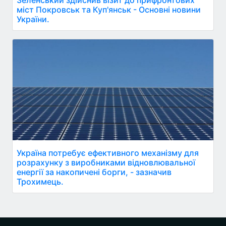
Зеленський здійснив візит до прифронтових
міст Покровськ та Куп'янськ - Основні новини
України.
Україна потребує ефективного механізму для
розрахунку з виробниками відновлювальної
енергії за накопичені борги, - зазначив
Трохимець.