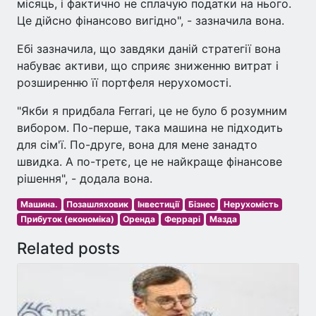
місяць, і фактично не сплачую податки на нього.
Це дійсно фінансово вигідно", - зазначила вона.
Ебі зазначила, що завдяки даній стратегії вона
набуває активи, що сприяє зниженню витрат і
розширенню її портфеля нерухомості.
"Якби я придбала Ferrari, це не було б розумним
вибором. По-перше, така машина не підходить
для сім'ї. По-друге, вона для мене занадто
швидка. А по-третє, це не найкраще фінансове
рішення", - додала вона.
Машина.
Позашляховик
Інвестиції
Бізнес
Нерухомість
Прибуток (економіка)
Оренда
Феррарі
Мазда
Related posts