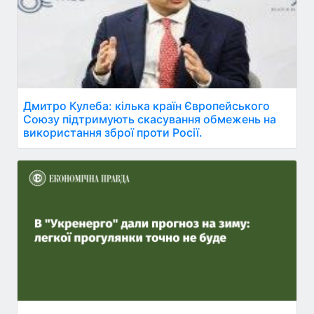
Дмитро Кулеба: кілька країн Європейського
Союзу підтримують скасування обмежень на
використання зброї проти Росії.