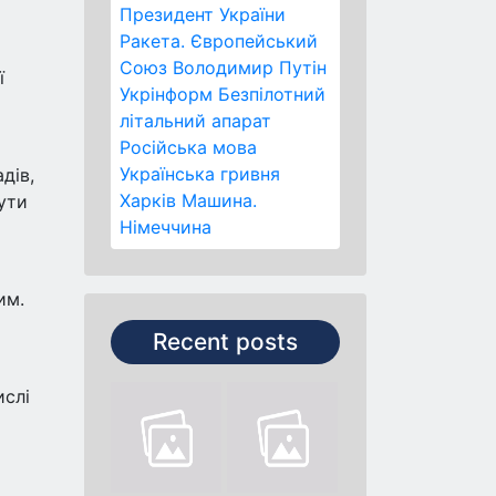
Президент України
Ракета.
Європейський
Союз
Володимир Путін
ї
Укрінформ
Безпілотний
літальний апарат
Російська мова
Українська гривня
дів,
Харків
Машина.
ути
Німеччина
им.
Recent posts
ислі