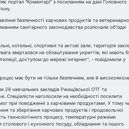
яє портал "Коментарі" з посиланням на дані Головного
іону.
авління безпечності харчових продуктів та ветеринарно
иманням санітарного законодавства розпочали об'їзди
льні, котельні, спортивні та актові зали, територія закла
вага зверталася на облаштування укриттів, які мають б
тиляції, доступом до мережі інтернет", - повідомили у
роцес має бути не тільки безпечним, але й високоякісн
ли 28 навчальних закладів Ржищівської ОТГ та
ні. Спеціалісти наголосили на необхідності посилити
имог при поводженні з харчовими продуктами. У тому ч
ня та зберігання харчових продуктів і продовольчої
ість технологічного процесу, температурні режими
я столового і кухонного посуду, обладнання та іншого