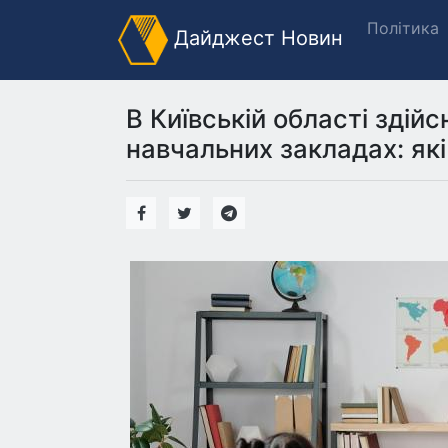
Політика
Дайджест Новин
В Київській області здій
навчальних закладах: як