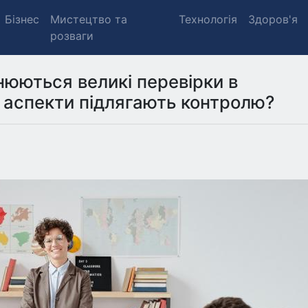
Бізнес
Мистецтво та
Технологія
Здоров'я
розваги
снюються великі перевірки в
і аспекти підлягають контролю?