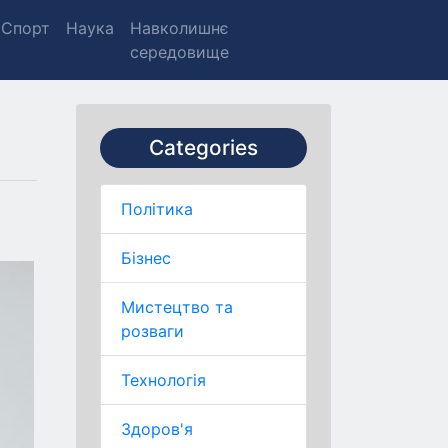
Спорт
Наука
Навколишнє
середовище
Categories
Політика
Бізнес
Мистецтво та
розваги
Технологія
Здоров'я