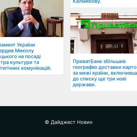
Калмикову.
амент України
ердив Миколу
цького на посаді
ПриватБанк збільшив
стра культури та
географію доставки карто
тегічних комунікацій.
за межі країни, включивш
до списку ще три нові
держави.
© Дайджест Новин