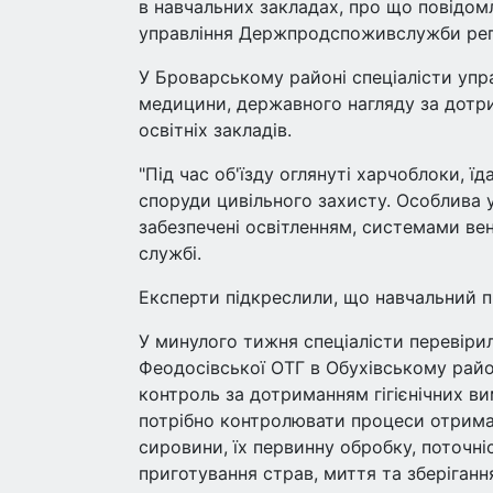
в навчальних закладах, про що повідомл
управління Держпродспоживслужби рег
У Броварському районі спеціалісти упр
медицини, державного нагляду за дотр
освітніх закладів.
"Під час об'їзду оглянуті харчоблоки, їда
споруди цивільного захисту. Особлива у
забезпечені освітленням, системами вен
службі.
Експерти підкреслили, що навчальний п
У минулого тижня спеціалісти перевіри
Феодосівської ОТГ в Обухівському райо
контроль за дотриманням гігієнічних в
потрібно контролювати процеси отриман
сировини, їх первинну обробку, поточн
приготування страв, миття та зберіганн