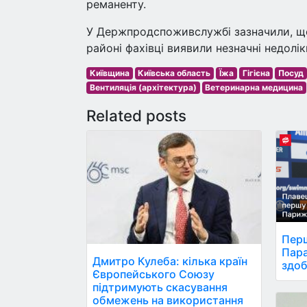
реманенту.
У Держпродспоживслужбі зазначили, що 
районі фахівці виявили незначні недолік
Київщина
Київська область
Їжа
Гігієна
Посуд
Вентиляція (архітектура)
Ветеринарна медицина
Related posts
Перш
Пара
Дмитро Кулеба: кілька країн
здоб
Європейського Союзу
підтримують скасування
обмежень на використання