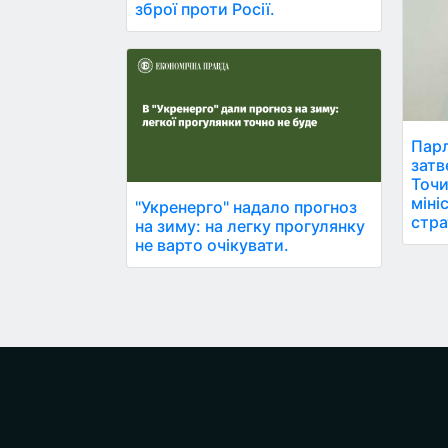
зброї проти Росії.
Парл
затв
Точи
міні
"Укренерго" надало прогноз
стра
на зиму: на легку прогулянку
не варто очікувати.