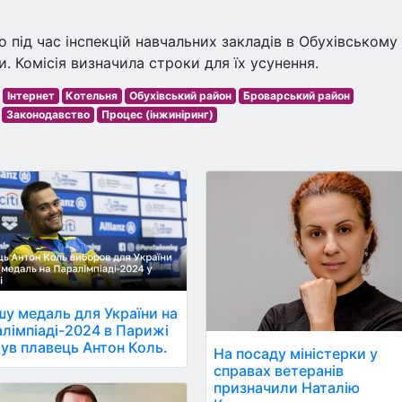
під час інспекцій навчальних закладів в Обухівському
и. Комісія визначила строки для їх усунення.
Інтернет
Котельня
Обухівський район
Броварський район
Законодавство
Процес (інжиніринг)
у медаль для України на
лімпіаді-2024 в Парижі
ув плавець Антон Коль.
На посаду міністерки у
справах ветеранів
призначили Наталію