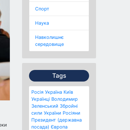
Спорт
Наука
Навколишнє
середовище
Tags
Росія
Україна
Київ
Українці
Володимир
Зеленський
Збройні
сили України
Росіяни
Президент (державна
рки
посада)
Європа