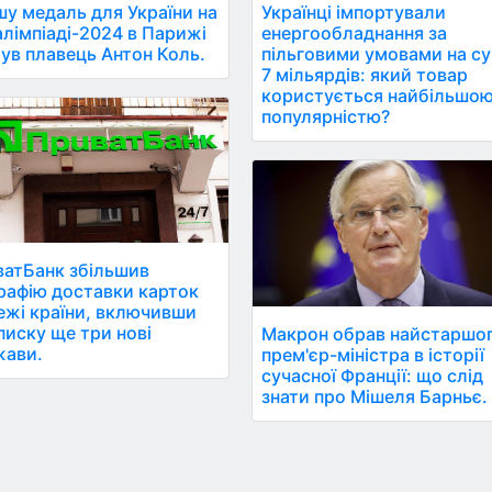
у медаль для України на
Українці імпортували
лімпіаді-2024 в Парижі
енергообладнання за
ув плавець Антон Коль.
пільговими умовами на с
7 мільярдів: який товар
користується найбільшо
популярністю?
атБанк збільшив
рафію доставки карток
ежі країни, включивши
писку ще три нові
Макрон обрав найстаршо
жави.
прем'єр-міністра в історії
сучасної Франції: що слід
знати про Мішеля Барньє.