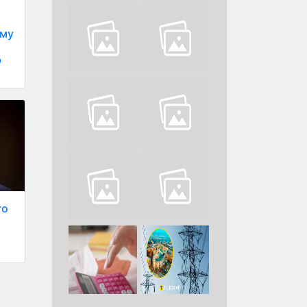
уму
ю
го