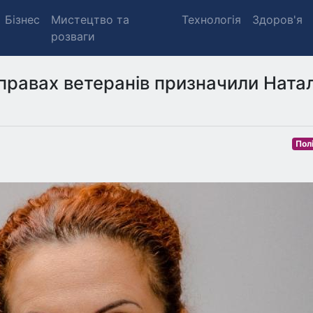
Бізнес
Мистецтво та
Технологія
Здоров'я
розваги
справах ветеранів призначили Ната
Пол