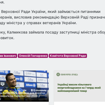
ня.
т Верховної Ради України, який займається питаннями
теранів, висловив рекомендацію Верховній Раді призна
у міністра у справах ветеранів України.
оку, Калмикова займала посаду заступниці міністра об
озвиток.
в Іванович
Олексій Гончаренко
Комітети Верховної Ради