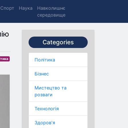
Спорт
Наука
Навколишнє
середовище
лію
Categories
ітика
Політика
Бізнес
Мистецтво та
розваги
Технологія
Здоров'я