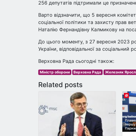
256 депутатів підтримали це призначен
Варто відзначити, що 5 вересня коміте
соціальної політики та захисту прав ве
Наталію Фернандівну Калмикову на посад
До цього моменту, з 27 вересня 2023 р
України, відповідальної за соціальний р
Верховна Рада сьогодні також:
Міністр оборони
Верховна Рада
Железняк Яросла
Related posts