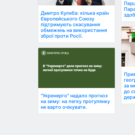
Перш
Пара
Дмитро Кулеба: кілька країн
здоб
Європейського Союзу
підтримують скасування
обмежень на використання
зброї проти Росії.
Прив
геог
за м
до с
"Укренерго" надало прогноз
дер
на зиму: на легку прогулянку
не варто очікувати.