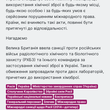
використання хімічної зброї в будь-якому місці,
будь-якою особою і за будь-яких умов є
серйозним порушенням міжнародного права.
Країни, які вчиняють такі акти, повинні бути
притягнуті до відповідальності.
Нагадаємо
Велика Британія ввела санкції проти російських
військ радіологічного хімічного та біологічного
захисту (РХБЗ) та їхнього командира за
застосування хімічної зброї в Україні. Також
обмеження запровадили проти двох лабораторій,
причетних до використання хімзброї.
Росія
Україна
Міністерство закордонних справ (Україна)
Сполучене Королівство
Збройні сили Росії
Українські національні новини
Боєприпаси
Генеральний персонал
Злочин
Міжнародне право
Міжнародні санкції щодо Росії (2014—дотепер)