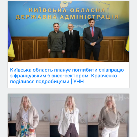
Київська область планує поглибити співпрацю
з французьким бізнес-сектором: Кравченко
поділився подробицями | УНН