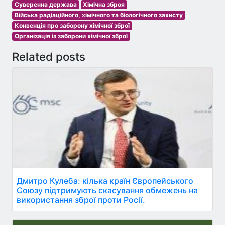
Суверенна держава
Хімічна зброя
Війська радіаційного, хімічного та біологічного захисту
Конвенція про заборону хімічної зброї
Організація із заборони хімічної зброї
Related posts
Дмитро Кулеба: кілька країн Європейського
Союзу підтримують скасування обмежень на
використання зброї проти Росії.