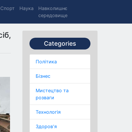
Спорт
Наука
Навколишнє
середовище
іб,
Categories
Політика
Бізнес
Мистецтво та
розваги
Технологія
Здоров'я