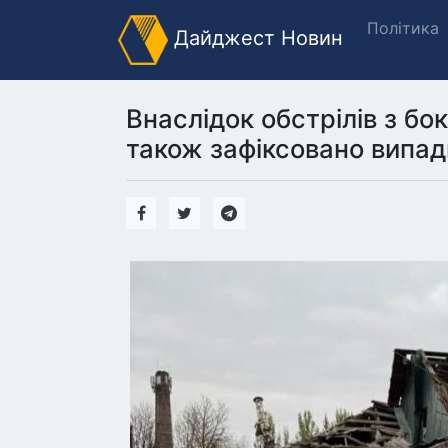
Політика
Дайджест Новин
Внаслідок обстрілів з бо
також зафіксовано випад