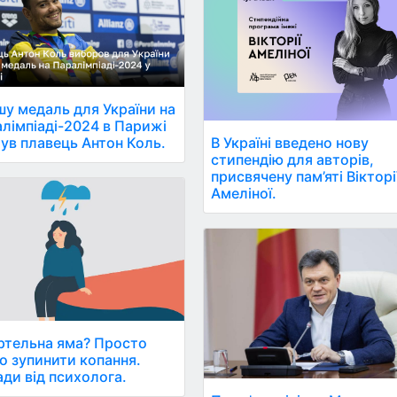
у медаль для України на
лімпіаді-2024 в Парижі
ув плавець Антон Коль.
В Україні введено нову
стипендію для авторів,
присвячену пам’яті Вікторі
Амеліної.
тельна яма? Просто
о зупинити копання.
ди від психолога.