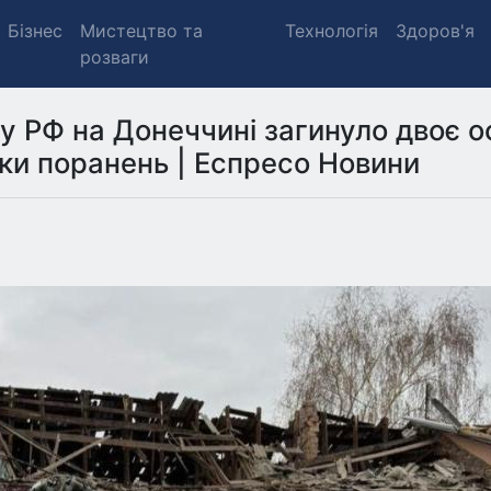
Бізнес
Мистецтво та
Технологія
Здоров'я
розваги
ку РФ на Донеччині загинуло двоє ос
ки поранень | Еспресо Новини