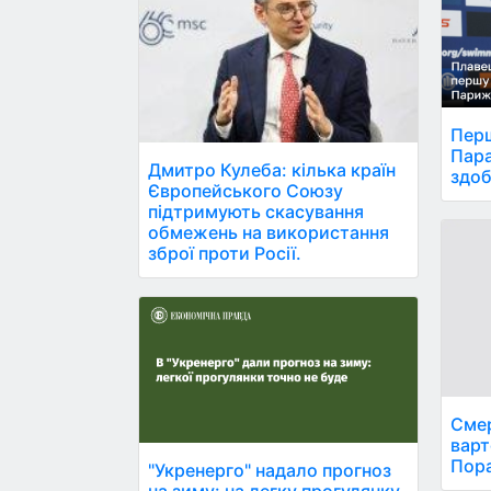
Перш
Пара
Дмитро Кулеба: кілька країн
здоб
Європейського Союзу
підтримують скасування
обмежень на використання
зброї проти Росії.
Смер
варт
Пора
"Укренерго" надало прогноз