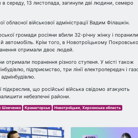
 в середу, 13 листопада, загинули дві людини, семеро
 обласної військової адміністрації Вадим Філашкін.
ської громади росіяни вбили 32-річну жінку і поранили
 й автомобіль. Крім того, в Новотроїцькому Покровсько
ранення отримали двоє людей.
ни отримали поранення різного ступеня. У місті також
будівлю, підприємство, три лінії електропередач і газо
 адмінбудівлю.
ї підкреслив, що російські війська свідомо атакують
 залишити небезпечні райони.
с Шевченко
Краматорськ
Новотроїцьке, Херсонська область