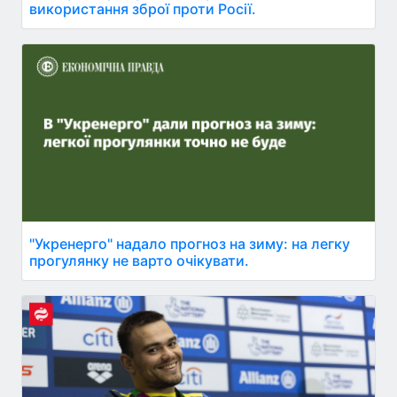
використання зброї проти Росії.
"Укренерго" надало прогноз на зиму: на легку
прогулянку не варто очікувати.