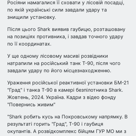
Росіяни намагалися її сховати у лісовій посадці,
по якій українські сили завдали удару та
знищили установку.
Після цього Shark виявив гаубицю, розташовану
на позиціях противника, і завдав точного удару
по її координатах.
У ще одному лісовому масиві розвідники
натрапили на російський танк Т-90, після чого
завдали удару по його місцезнаходженню.
Ураження російської реактивної установки БМ-21
"Град" і танка Т-90 в камері безпілотника Shark.
Жовтень, 2024. Україна. Кадри з відео фонду
"Повернись живим"
"Shark робить кусь на Покровському напрямку. В
результаті горить "Град", Т-90 і гаубиця
окупантів. А розвідкомплекс бійцям ГУР МО ми з