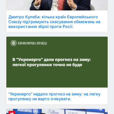
Дмитро Кулеба: кілька країн Європейського
Союзу підтримують скасування обмежень на
використання зброї проти Росії.
"Укренерго" надало прогноз на зиму: на легку
прогулянку не варто очікувати.