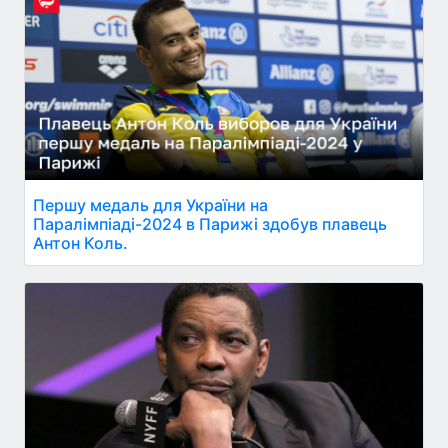
Першу медаль для України на
Паралімпіаді-2024 в Парижі здобув плавець
Антон Коль.