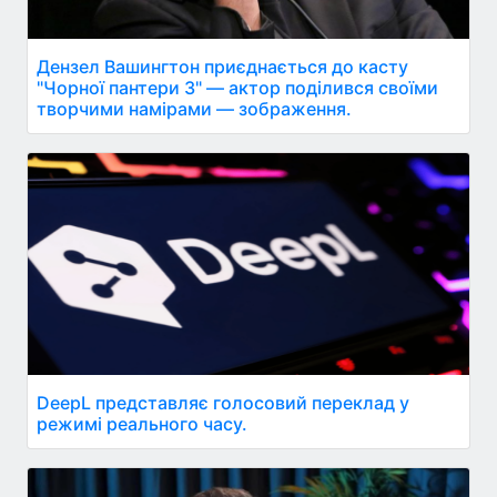
Дензел Вашингтон приєднається до касту
"Чорної пантери 3" — актор поділився своїми
творчими намірами — зображення.
DeepL представляє голосовий переклад у
режимі реального часу.