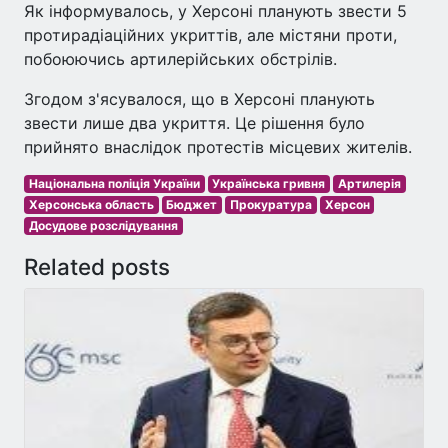
Як інформувалось, у Херсоні планують звести 5
протирадіаційних укриттів, але містяни проти,
побоюючись артилерійських обстрілів.
Згодом з'ясувалося, що в Херсоні планують
звести лише два укриття. Це рішення було
прийнято внаслідок протестів місцевих жителів.
Національна поліція України
Українська гривня
Артилерія
Херсонська область
Бюджет
Прокуратура
Херсон
Досудове розслідування
Related posts