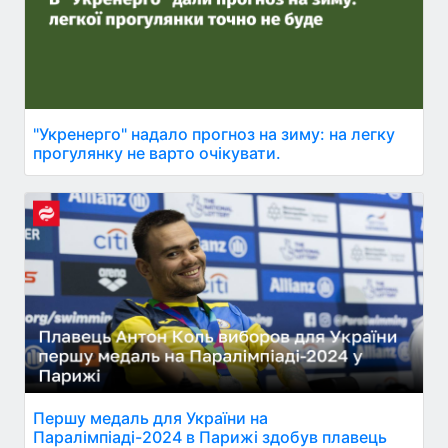
"Укренерго" надало прогноз на зиму: на легку
прогулянку не варто очікувати.
Першу медаль для України на
Паралімпіаді-2024 в Парижі здобув плавець