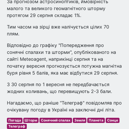
За прогнозом астросиноптиків, ймовірність
малого та великого геомагнітного шторму
протягом 29 серпня складає 1%.
Тим часом на зірці вже налічується цілих 70
плям.
Відповідно до графіку "Попередження про
сонячні спалахи та шторми", опублікованого на
сайті Meteoagent, наприкінці серпня та на
початку вересня прогнозується потужна магнітна
буря рівня 5 балів, яка має відбутися 29 серпня.
З 30 серпня по 1 вересня не передбачається
жодних коливань, що перевищують 2-3 бали.
Нагадаємо, що раніше "Телеграф" повідомляв про
очікувану погоду в Україні на заключні дні літа.
Погода
Шторм
Сонячний спалах
Земля
Планета
Сонце
Телеграф