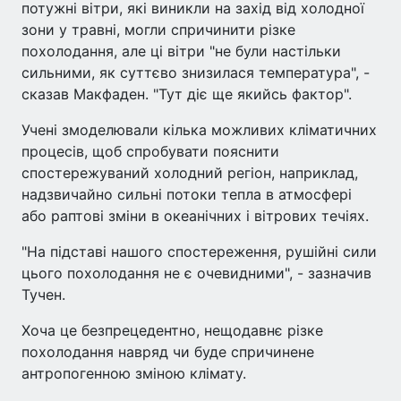
потужні вітри, які виникли на захід від холодної
зони у травні, могли спричинити різке
похолодання, але ці вітри "не були настільки
сильними, як суттєво знизилася температура", -
сказав Макфаден. "Тут діє ще якийсь фактор".
Учені змоделювали кілька можливих кліматичних
процесів, щоб спробувати пояснити
спостережуваний холодний регіон, наприклад,
надзвичайно сильні потоки тепла в атмосфері
або раптові зміни в океанічних і вітрових течіях.
"На підставі нашого спостереження, рушійні сили
цього похолодання не є очевидними", - зазначив
Тучен.
Хоча це безпрецедентно, нещодавнє різке
похолодання навряд чи буде спричинене
антропогенною зміною клімату.