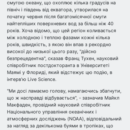
смугою океану, що охоплює кілька градусів на
північ і південь від екватора, утворилася на
початку червня після багатомісячної смуги
найтепліших поверхневих вод за більш ніж 40
років. Хоча відомо, що цей регіон коливається
між холодною і теплою фазами кожні кілька
років, швидкість, з якою він впав з рекордно
високої до низької цього разу, "дійсно
безпрецедентна", сказав Франц Тухен, науковий
співробітник постдокторанта в Університеті
Маямі у Флориді, який відстежує цю подію, в
інтерв'ю Live Science.
"Ми досі ламаємо голову, намагаючись збагнути,
що ж насправді відбувається", - зазначив Майкл
Макфаден, провідний науковий співробітник
Національного управління океанічних і
атмосферних досліджень (NOAA), відповідальний
за нагляд за декількома буями в тропіках, що