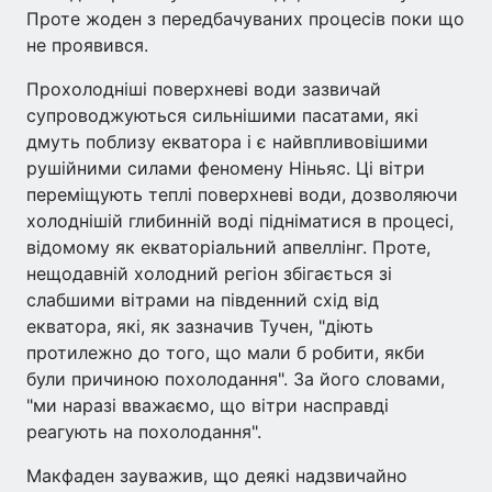
Проте жоден з передбачуваних процесів поки що
не проявився.
Прохолодніші поверхневі води зазвичай
супроводжуються сильнішими пасатами, які
дмуть поблизу екватора і є найвпливовішими
рушійними силами феномену Ніньяс. Ці вітри
переміщують теплі поверхневі води, дозволяючи
холоднішій глибинній воді підніматися в процесі,
відомому як екваторіальний апвеллінг. Проте,
нещодавній холодний регіон збігається зі
слабшими вітрами на південний схід від
екватора, які, як зазначив Тучен, "діють
протилежно до того, що мали б робити, якби
були причиною похолодання". За його словами,
"ми наразі вважаємо, що вітри насправді
реагують на похолодання".
Макфаден зауважив, що деякі надзвичайно