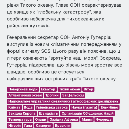
рівня Тихого океану. Глава ООН охарактеризував
це явище як "глобальну катастрофу", яка
особливо небезпечна для тихоокеанських
райських куточків.
Генеральний секретар ООН Антоніу Гутерріш
виступив із новим кліматичним попередженням у
формі сигналу SOS. Цього разу він пояснив, що ці
літери означають "врятуйте наші моря". Зокрема,
Гутерріш підкреслив, що рівень моря зростає все
швидше, особливо це стосується
найвразливіших острівних країн Тихого океану.
Поверхневі води
Екватор
Тихий океан
Вітер
Атлантичний океан
Тропіки
За Цельсієм
Національне управління океанічних і атмосферних досліджень
Клімат
Вода
Гвінейська затока
Наука (газета)
Ель-Ніньо
Західна Європа
Швидкість
Організація Об'єднаних Націй
Температура
Опади
Західна Африка
Маямі
Флорида
Нігерія
Гана
Камерун
Бразилія