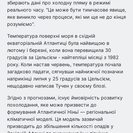
збирають дані про холодну пляму в режимі
реального часу. "Це може бути тимчасове явище,
яке виникло через процеси, які ми ще не до кінця
розуміємо".
Температура поверхні моря в східній
екваторіальній Атлантиці була найвищою в
лютому і березні, коли вона перевищила 30
градусів за Цельсієм - найтепліші місяці з 1982
року. Коли настав червень, температура почала
загадково падати, сягнувши найнижчої позначки
наприкінці липня у 25 градусів за Цельсієм,
нещодавно написав Тучен у своєму блозі.
Згідно з прогнозами, існує ймовірність розвитку
похолодання, яке може призвести до
формування Атлантичної Ніньї — регіональної
кліматичної моделі. Ця модель зазвичай
призводить до збільшення кількості опадів у