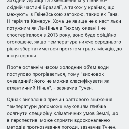
Західній Африці та зменшення їх у північно-
східній частині Бразилії, а також у країнах, що
межують із Гвінейською затокою, таких як Гана,
Нігерія та Камерун. Хоча це явище не є настільки
потужним як Ла-Нінья в Тихому океані і не
спостерігалося з 2013 року, воно буде офіційно
оголошене, якщо температура нижче середнього
рівня зберігатиметься протягом трьох місяців, до
кінця серпня.
Проте останнім часом холодний об'єм води
поступово прогрівається, тому "висновок
очевидний: його не можна класифікувати як
атлантичний Нінья", - зазначив Тучен.
Однак виявлення причин раптового зниження
температури допоможе науковцям глибше
осягнути специфіку кліматичних умов Землі, що
в перспективі може сприяти вдосконаленню
методів прогнозування погоди, зазначив Тучен.