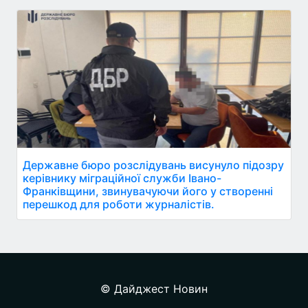
Державне бюро розслідувань висунуло підозру
керівнику міграційної служби Івано-
Франківщини, звинувачуючи його у створенні
перешкод для роботи журналістів.
© Дайджест Новин