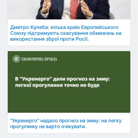
Дмитро Кулеба: кілька країн Європейського
Союзу підтримують скасування обмежень на
використання зброї проти Росії.
"Укренерго" надало прогноз на зиму: на легку
прогулянку не варто очікувати.