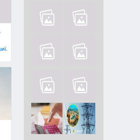
.
иї.
а