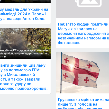
у медаль для України на
лімпіаді-2024 в Парижі
ув плавець Антон Коль.
Небагато людей помітили
Магучіх з'явилася на
церемонії нагородження з
незвичайним написом на ш
Фотодоказ.
анти знищили цивільну
у за допомогою FPV-
у в Миколаївській
сті, а також завдали
орного удару по
мобілю правоохоронців.
Грузинська мрія отримал
лише 15% голосів на
виборчих дільницях за