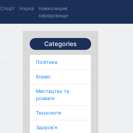
Спорт
Наука
Навколишнє
середовище
Categories
Політика
Бізнес
Мистецтво та
розваги
Технологія
Здоров'я