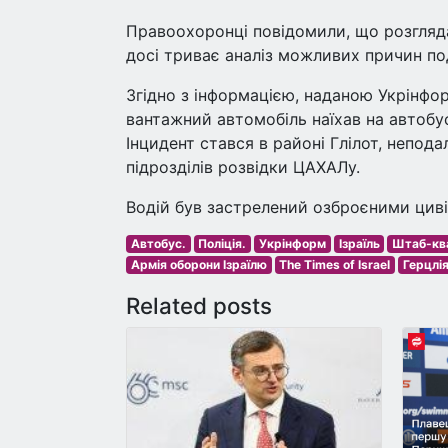
Правоохоронці повідомили, що розгляд
досі триває аналіз можливих причин под
Згідно з інформацією, наданою Укрінформ
вантажний автомобіль наїхав на автобус
Інцидент стався в районі Глілот, непода
підрозділів розвідки ЦАХАЛу.
Водій був застрелений озброєними циві
Автобус.
Поліція.
Укрінформ
Ізраїль
Штаб-кв
Армія оборони Ізраїлю
The Times of Israel
Герцлі
Related posts