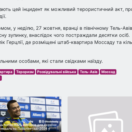
ають цей інцидент як можливий терористичний акт, пр
ії.
ом, у неділю, 27 жовтня, вранці в північному Тель-Авів
ну зупинку, внаслідок чого постраждали десятки осіб.
лік Герцлії, де розміщені штаб-квартира Моссаду та кіл
льними особами, які стали свідками наїзду.
артира
Тероризм
Розвідувальні війська
Тель-Авів
Моссад
я