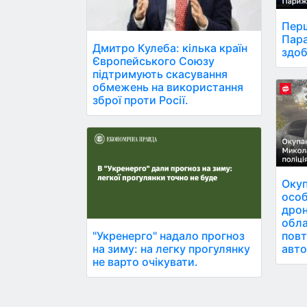
Перш
Пара
Дмитро Кулеба: кілька країн
здоб
Європейського Союзу
підтримують скасування
обмежень на використання
зброї проти Росії.
Окуп
особ
дрон
обла
повт
"Укренерго" надало прогноз
авто
на зиму: на легку прогулянку
не варто очікувати.