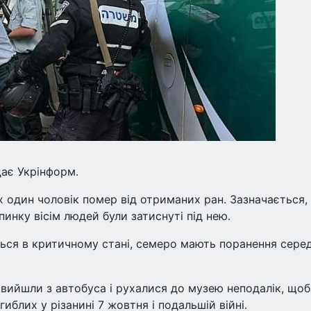
дає Укрінформ.
х один чоловік помер від отриманих ран. Зазначається,
пинку вісім людей були затиснуті під нею.
ся в критичному стані, семеро мають поранення серед
і вийшли з автобуса і рухалися до музею неподалік, щоб
гиблих у різанині 7 жовтня і подальшій війні.