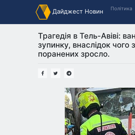
Політика
Дайджест Новин
Трагедія в Тель-Авіві: в
зупинку, внаслідок чого 
поранених зросло.