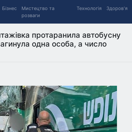
Бізнес
Мистецтво та
Технологія
Здоров'я
розваги
антажівка протаранила автобусну
загинула одна особа, а число