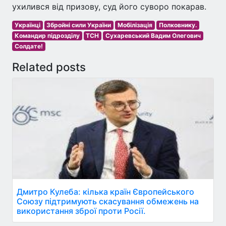
ухилився від призову, суд його суворо покарав.
Українці
Збройні сили України
Мобілізація
Полковнику.
Командир підрозділу
ТСН
Сухаревський Вадим Олегович
Солдате!
Related posts
Дмитро Кулеба: кілька країн Європейського
Союзу підтримують скасування обмежень на
використання зброї проти Росії.