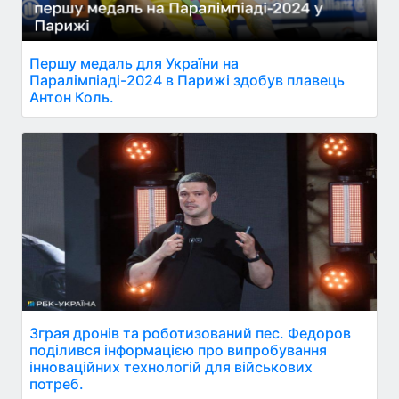
Першу медаль для України на
Паралімпіаді-2024 в Парижі здобув плавець
Антон Коль.
Зграя дронів та роботизований пес. Федоров
поділився інформацією про випробування
інноваційних технологій для військових
потреб.