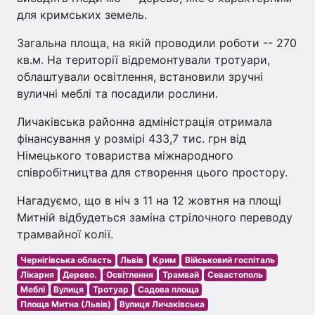
для кримських земель.
Загальна площа, на якій проводили роботи -- 270
кв.м. На території відремонтували тротуари,
облаштували освітлення, встановили зручні
вуличні меблі та посадили рослини.
Личаківська районна адміністрація отримала
фінансування у розмірі 433,7 тис. грн від
Німецького товариства міжнародного
співробітництва для створення цього простору.
Нагадуємо, що в ніч з 11 на 12 жовтня на площі
Митній відбудеться заміна стрілочного переводу
трамвайної колії.
Чернігівська область
Львів
Крим
Військовий госпіталь
Лікарня
Дерево.
Освітлення
Трамвай
Севастополь
Меблі
Вулиця
Тротуар
Садова площа
Площа Митна (Львів)
Вулиця Личаківська