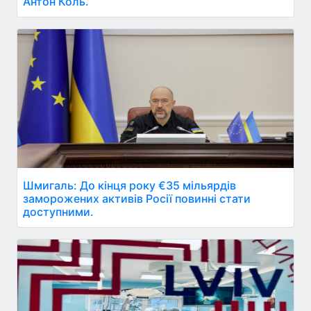
Антон Коль.
Шмигаль: До кінця року €35 мільярдів
заморожених активів Росії повинні стати
доступними.