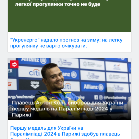
"Укренерго" надало прогноз на зиму: на легку
прогулянку не варто очікувати.
Першу медаль для України на
Паралімпіаді-2024 в Парижі здобув плавець