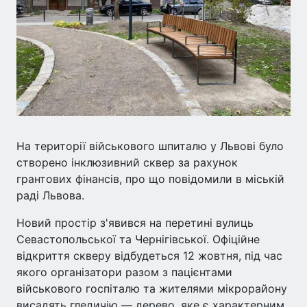
На території військового шпиталю у Львові було
створено інклюзивний сквер за рахунок
грантових фінансів, про що повідомили в міській
раді Львова.
Новий простір з'явився на перетині вулиць
Севастопольської та Чернігівської. Офіційне
відкриття скверу відбудеться 12 жовтня, під час
якого організатори разом з пацієнтами
військового госпіталю та жителями мікрорайону
висадять гледичію — дерево, яке є характерним