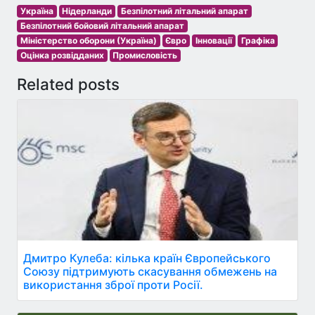
Україна
Нідерланди
Безпілотний літальний апарат
Безпілотний бойовий літальний апарат
Міністерство оборони (Україна)
Євро
Інновації
Графіка
Оцінка розвідданих
Промисловість
Related posts
Дмитро Кулеба: кілька країн Європейського
Союзу підтримують скасування обмежень на
використання зброї проти Росії.