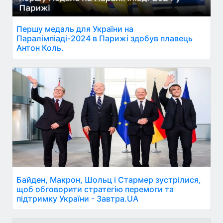
Першу медаль для України на
Паралімпіаді-2024 в Парижі здобув плавець
Антон Коль.
Байден, Макрон, Шольц і Стармер зустрілися,
щоб обговорити стратегію перемоги та
підтримку України - Завтра.UA