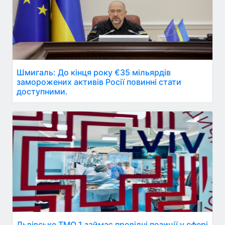
Шмигаль: До кінця року €35 мільярдів
заморожених активів Росії повинні стати
доступними.
Львівське ТМО 1 займає провідні позиції у сфері