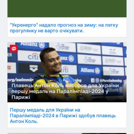
"Укренерго" надало прогноз на зиму: на легку
прогулянку не варто очікувати.
Першу медаль для України на
Паралімпіаді-2024 в Парижі здобув плавець
Антон Коль.