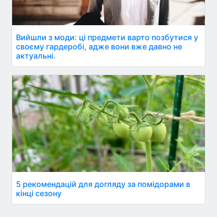
Вийшли з моди: ці предмети варто позбутися у
своєму гардеробі, адже вони вже давно не
актуальні.
5 рекомендацій для догляду за помідорами в
кінці сезону