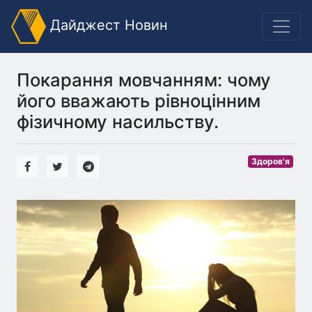
Дайджест Новин
Покарання мовчанням: чому
його вважають рівноцінним
фізичному насильству.
Здоров'я