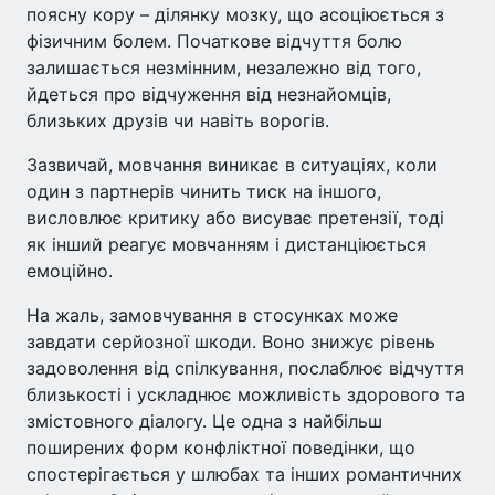
поясну кору – ділянку мозку, що асоціюється з
фізичним болем. Початкове відчуття болю
залишається незмінним, незалежно від того,
йдеться про відчуження від незнайомців,
близьких друзів чи навіть ворогів.
Зазвичай, мовчання виникає в ситуаціях, коли
один з партнерів чинить тиск на іншого,
висловлює критику або висуває претензії, тоді
як інший реагує мовчанням і дистанціюється
емоційно.
На жаль, замовчування в стосунках може
завдати серйозної шкоди. Воно знижує рівень
задоволення від спілкування, послаблює відчуття
близькості і ускладнює можливість здорового та
змістовного діалогу. Це одна з найбільш
поширених форм конфліктної поведінки, що
спостерігається у шлюбах та інших романтичних