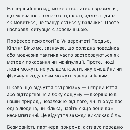
На перший погляд, може створитися враження,
що мовчання є ознакою гідності, адже людина,
як мовиться, не "занурюється у балачки". Проте
насправді ситуація є зовсім іншою.
Професор психології в Університеті Пердью,
Кіплінг Вільямс, зазначає, що холодна поведінка
або мовчазна тактика часто застосовуються як
методи покарання чи маніпуляції. Проте, іноді
люди можуть не усвідомлювати, яку емоційну чи
фізичну шкоду вони можуть завдати іншим.
Цікаво, що відчуття остракізму — неприйняття
або відторгнення з боку соціуму — вкорінене в
нашій природі, незалежно від того, чи ігнорує вас
одна людина, чи кілька, навіть якщо вони вам
несимпатичні. Це відчуття завжди викликає біль.
Безмовність партнера, зокрема, активує передню