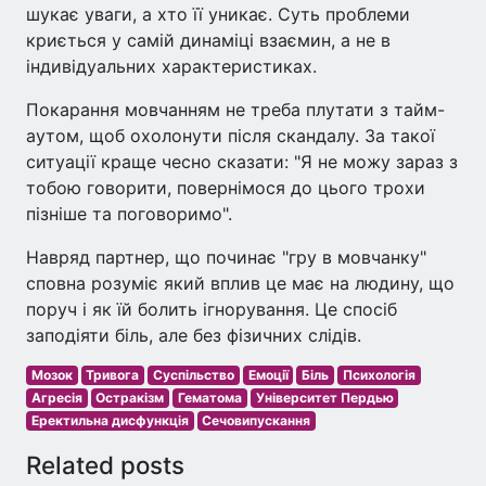
шукає уваги, а хто її уникає. Суть проблеми
криється у самій динаміці взаємин, а не в
індивідуальних характеристиках.
Покарання мовчанням не треба плутати з тайм-
аутом, щоб охолонути після скандалу. За такої
ситуації краще чесно сказати: "Я не можу зараз з
тобою говорити, повернімося до цього трохи
пізніше та поговоримо".
Навряд партнер, що починає "гру в мовчанку"
сповна розуміє який вплив це має на людину, що
поруч і як їй болить ігнорування. Це спосіб
заподіяти біль, але без фізичних слідів.
Мозок
Тривога
Суспільство
Емоції
Біль
Психологія
Агресія
Остракізм
Гематома
Університет Пердью
Еректильна дисфункція
Сечовипускання
Related posts