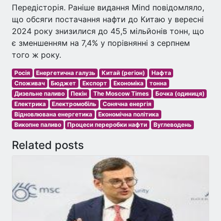
Передісторія. Раніше видання Mind повідомляло,
що обсяги постачання нафти до Китаю у вересні
2024 року знизилися до 45,5 мільйонів тонн, що
є зменшенням на 7,4% у порівнянні з серпнем
того ж року.
Росія
Енергетична галузь
Китай (регіон)
Нафта
Споживач
Бюджет
Експорт
Економіка
тонна
Дизельне паливо
Пекін
The Moscow Times
Бочка (одиниця)
Електрика
Електромобіль
Сонячна енергія
Відновлювана енергетика
Економічна політика
Викопне паливо
Процеси переробки нафти
Вуглеводень
Related posts