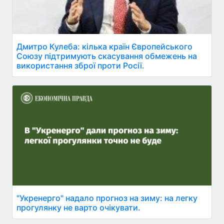
Дмитро Кулеба: кілька країн Європейського
Союзу підтримують скасування обмежень на
використання зброї проти Росії.
"Укренерго" надало прогноз на зиму: на легку
прогулянку не варто очікувати.