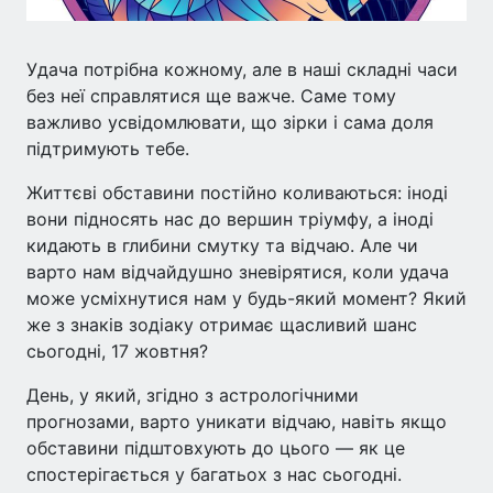
Удача потрібна кожному, але в наші складні часи
без неї справлятися ще важче. Саме тому
важливо усвідомлювати, що зірки і сама доля
підтримують тебе.
Життєві обставини постійно коливаються: іноді
вони підносять нас до вершин тріумфу, а іноді
кидають в глибини смутку та відчаю. Але чи
варто нам відчайдушно зневірятися, коли удача
може усміхнутися нам у будь-який момент? Який
же з знаків зодіаку отримає щасливий шанс
сьогодні, 17 жовтня?
День, у який, згідно з астрологічними
прогнозами, варто уникати відчаю, навіть якщо
обставини підштовхують до цього — як це
спостерігається у багатьох з нас сьогодні.