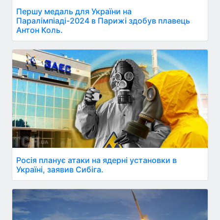
Першу медаль для України на
Паралімпіаді-2024 в Парижі здобув плавець
Антон Коль.
Росія планує атаки на ядерні установки в
Україні, заявив Сибіга.