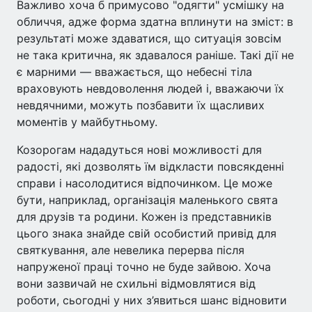
Важливо хоча б примусово "одягти" усмішку на
обличчя, адже форма здатна вплинути на зміст: в
результаті може здаватися, що ситуація зовсім
не така критична, як здавалося раніше. Такі дії не
є марними — вважається, що небесні тіла
враховують невдоволення людей і, вважаючи їх
невдячними, можуть позбавити їх щасливих
моментів у майбутньому.
Козорогам нададуться нові можливості для
радості, які дозволять їм відкласти повсякденні
справи і насолодитися відпочинком. Це може
бути, наприклад, організація маленького свята
для друзів та родини. Кожен із представників
цього знака знайде свій особистий привід для
святкування, але невелика перерва після
напруженої праці точно не буде зайвою. Хоча
вони зазвичай не схильні відмовлятися від
роботи, сьогодні у них з’явиться шанс відновити