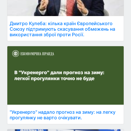
Дмитро Кулеба: кілька країн Європейського
Союзу підтримують скасування обмежень на
використання зброї проти Росії.
"Укренерго" надало прогноз на зиму: на легку
прогулянку не варто очікувати.