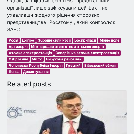
Однак, за інформацією ЦНС, представники
організації лише зафіксували цей факт, не
ухваливши жодного рішення стосовно
представництва "Росатому", який контролює
ЗАЕС.
Росія
Дніпро
Збройні сили Росії
Боєприпаси
Мінне поле
Артилерія
Міжнародне агентство з атомної енергії
Атомна електростанція
Запорізька атомна електростанція
Озброєння
Місто
Вибухова речовина.
Чеченська Республіка Ічкерія
Грозний
Військовий обман
Пенза
Десантування
Related posts