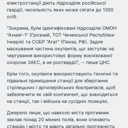
електростанції діють підрозділи російської
гвардії, чисельність яких може сягати до 1300
осіб.
"Зокрема, були ідентифіковані підрозділи ОМОН
"Ахмат-1" (Грозний, ТОТ Чеченської Республіки
Ічкерія) та СОБР "Агат" (Пенза, РФ). Задля
маскування частина окупантів, що заступає на
чергування використовує форму воєнізованої
охорони ЗАЕС, а не росгвардії", -- пише ЦНС.
Крім того, окупанти використовують технічні та
підвальні приміщення станції для зберігання
стрілецьких і артилерійських боєприпасів, щоб
забезпечити як свій контингент, що знаходиться
на станції, так і війська на сусідніх позиціях.
Джерело пише, що навколо міста противник
заклав понад 20 мінних полів, вони огинають
станцію і місто та мають загальну протяжність