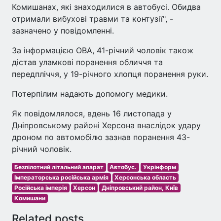
Комишанах, які знаходилися в автобусі. Обидва
отримали вибухові травми та контузії", -
зазначено у повідомленні.
За інформацією ОВА, 41-річний чоловік також
дістав уламкові поранення обличчя та
передпліччя, у 19-річного хлопця поранення руки.
Потерпілим надають допомогу медики.
Як повідомлялося, вдень 16 листопада у
Дніпровському районі Херсона внаслідок удару
дроном по автомобілю зазнав поранення 43-
річний чоловік.
Безпілотний літальний апарат
Автобус.
Укрінформ
Імператорська російська армія
Херсонська область
Російська імперія
Херсон
Дніпровський район, Київ
Комишани
Related posts