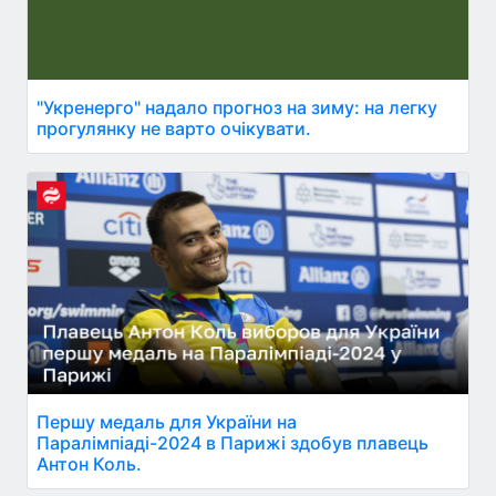
"Укренерго" надало прогноз на зиму: на легку
прогулянку не варто очікувати.
Першу медаль для України на
Паралімпіаді-2024 в Парижі здобув плавець
Антон Коль.