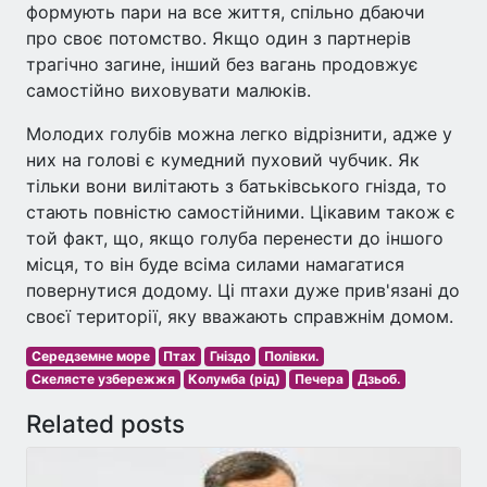
формують пари на все життя, спільно дбаючи
про своє потомство. Якщо один з партнерів
трагічно загине, інший без вагань продовжує
самостійно виховувати малюків.
Молодих голубів можна легко відрізнити, адже у
них на голові є кумедний пуховий чубчик. Як
тільки вони вилітають з батьківського гнізда, то
стають повністю самостійними. Цікавим також є
той факт, що, якщо голуба перенести до іншого
місця, то він буде всіма силами намагатися
повернутися додому. Ці птахи дуже прив'язані до
своєї території, яку вважають справжнім домом.
Середземне море
Птах
Гніздо
Полівки.
Скелясте узбережжя
Колумба (рід)
Печера
Дзьоб.
Related posts