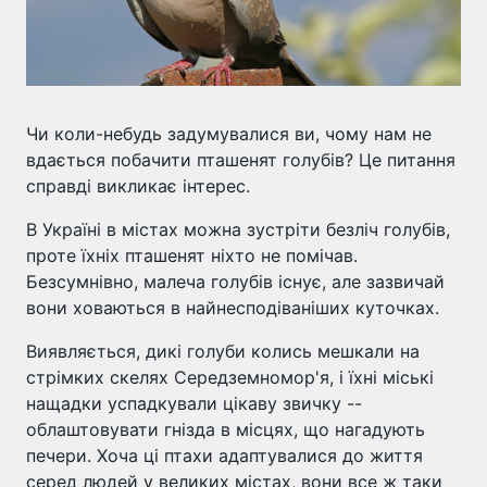
Чи коли-небудь задумувалися ви, чому нам не
вдається побачити пташенят голубів? Це питання
справді викликає інтерес.
В Україні в містах можна зустріти безліч голубів,
проте їхніх пташенят ніхто не помічав.
Безсумнівно, малеча голубів існує, але зазвичай
вони ховаються в найнесподіваніших куточках.
Виявляється, дикі голуби колись мешкали на
стрімких скелях Середземномор'я, і їхні міські
нащадки успадкували цікаву звичку --
облаштовувати гнізда в місцях, що нагадують
печери. Хоча ці птахи адаптувалися до життя
серед людей у великих містах, вони все ж таки