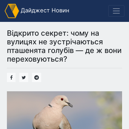
Дайджест Новин
Відкрито секрет: чому на
вулицях не зустрічаються
пташенята голубів — де ж вони
переховуються?