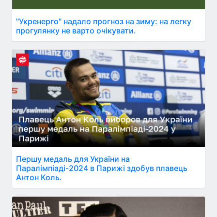
"Укренерго" надало прогноз на зиму: на легку
прогулянку не варто очікувати.
Першу медаль для України на
Паралімпіаді-2024 в Парижі здобув плавець
Антон Коль.