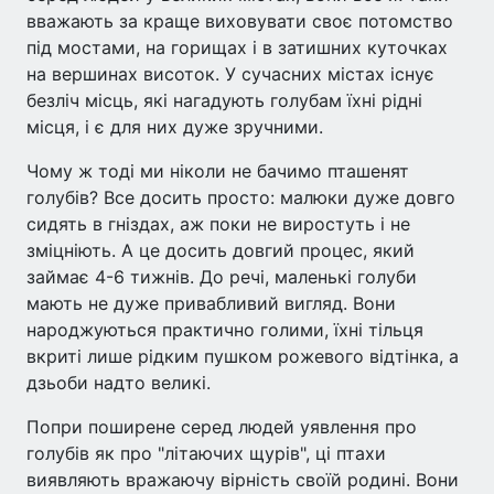
вважають за краще виховувати своє потомство
під мостами, на горищах і в затишних куточках
на вершинах висоток. У сучасних містах існує
безліч місць, які нагадують голубам їхні рідні
місця, і є для них дуже зручними.
Чому ж тоді ми ніколи не бачимо пташенят
голубів? Все досить просто: малюки дуже довго
сидять в гніздах, аж поки не виростуть і не
зміцніють. А це досить довгий процес, який
займає 4-6 тижнів. До речі, маленькі голуби
мають не дуже привабливий вигляд. Вони
народжуються практично голими, їхні тільця
вкриті лише рідким пушком рожевого відтінка, а
дзьоби надто великі.
Попри поширене серед людей уявлення про
голубів як про "літаючих щурів", ці птахи
виявляють вражаючу вірність своїй родині. Вони