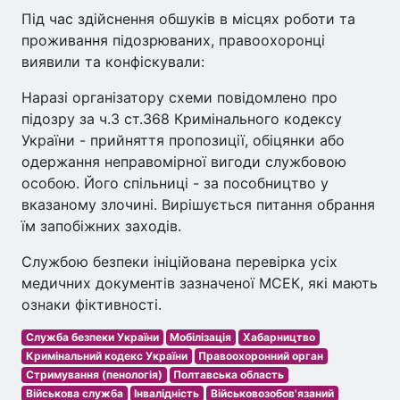
Під час здійснення обшуків в місцях роботи та
проживання підозрюваних, правоохоронці
виявили та конфіскували:
Наразі організатору схеми повідомлено про
підозру за ч.3 ст.368 Кримінального кодексу
України - прийняття пропозиції, обіцянки або
одержання неправомірної вигоди службовою
особою. Його спільниці - за пособництво у
вказаному злочині. Вирішується питання обрання
їм запобіжних заходів.
Службою безпеки ініційована перевірка усіх
медичних документів зазначеної МСЕК, які мають
ознаки фіктивності.
Служба безпеки України
Мобілізація
Хабарництво
Кримінальний кодекс України
Правоохоронний орган
Стримування (пенологія)
Полтавська область
Військова служба
Інвалідність
Військовозобов'язаний