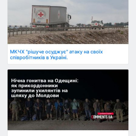
МКЧХ "рішуче осуджує" атаку на своїх
співробітників в Україні.