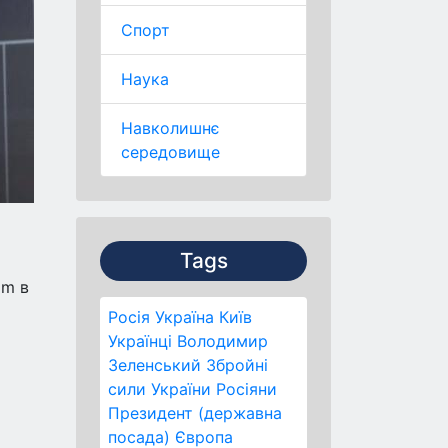
Спорт
Наука
Навколишнє
середовище
Tags
am в
Росія
Україна
Київ
Українці
Володимир
Зеленський
Збройні
сили України
Росіяни
Президент (державна
посада)
Європа