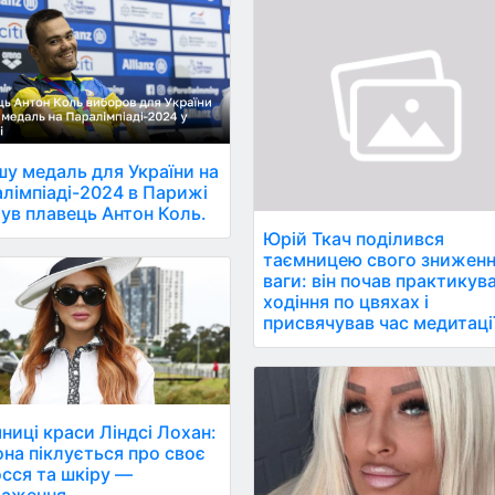
у медаль для України на
лімпіаді-2024 в Парижі
ув плавець Антон Коль.
Юрій Ткач поділився
таємницею свого знижен
ваги: він почав практикув
ходіння по цвяхах і
присвячував час медитації
ниці краси Ліндсі Лохан:
она піклується про своє
сся та шкіру —