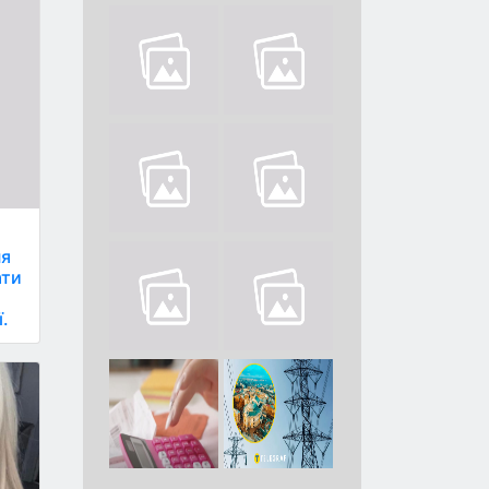
ня
ати
.