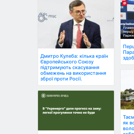
Перш
Пара
Дмитро Кулеба: кілька країн
здоб
Європейського Союзу
підтримують скасування
обмежень на використання
зброї проти Росії.
Таєм
як в
воло