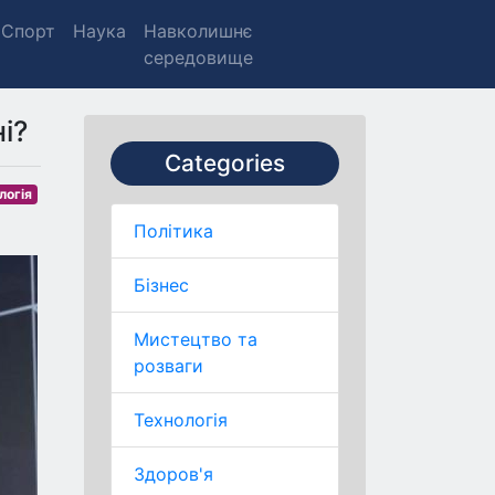
Спорт
Наука
Навколишнє
середовище
і?
Categories
логія
Політика
Бізнес
Мистецтво та
розваги
Технологія
Здоров'я