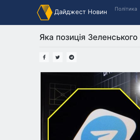
Політика
Дайджест Новин
Яка позиція Зеленського