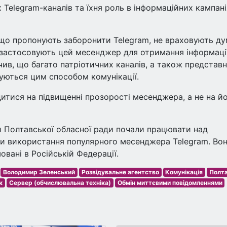
 Telegram-каналів та їхня роль в інформаційних кампан
 що пропонують заборонити Telegram, не враховують д
д, застосовують цей месенджер для отримання інформаці
ачив, що багато патріотичних каналів, а також представ
уються цим способом комунікації.
дитися на підвищенні прозорості месенджера, а не на й
и Полтавської обласної ради почали працювати над
и використання популярного месенджера Telegram. Во
вані в Російській Федерації.
Володимир Зеленський
Розвідувальне агентство
Комунікація
Полт
к
Сервер (обчислювальна техніка)
Обмін миттєвими повідомленнями