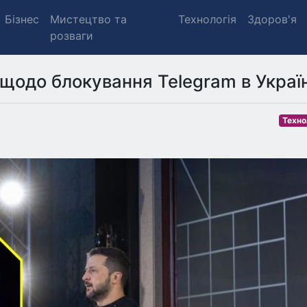
Бізнес
Мистецтво та
Технологія
Здоров'я
розваги
 щодо блокування Telegram в Україн
Техно