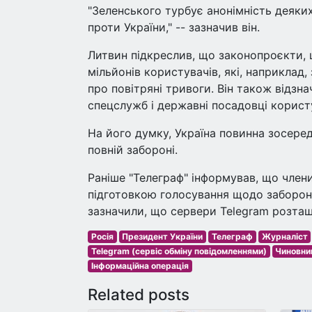
"Зеленського турбує анонімність деяких
проти України," -- зазначив він.
Литвин підкреслив, що законопроєкти,
мільйонів користувачів, які, наприкла
про повітряні тривоги. Він також відзн
спецслужб і державні посадовці корист
На його думку, Україна повинна зосере
повній забороні.
Раніше "Телеграф" інформував, що член
підготовкою голосування щодо заборон
зазначили, що сервери Telegram розташо
Росія
Президент України
Телеграф
Журналіст
Telegram (сервіс обміну повідомленнями)
Чиновни
Інформаційна операція
Related posts