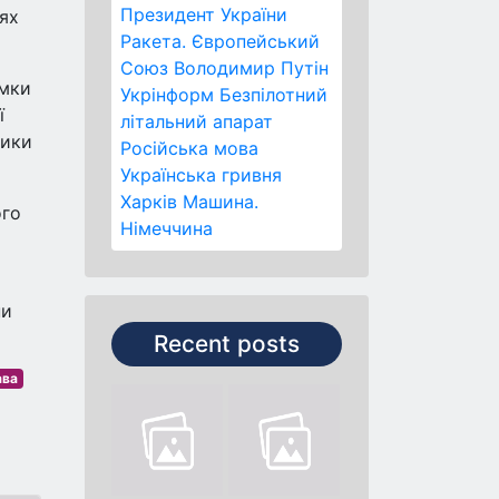
Президент України
іях
Ракета.
Європейський
Союз
Володимир Путін
умки
Укрінформ
Безпілотний
ї
літальний апарат
ники
Російська мова
Українська гривня
Харків
Машина.
ого
Німеччина
ни
Recent posts
ава