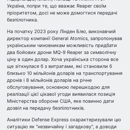
Україна, попри те, що вважає Reaper своїм
пріоритетом, досі не може домогтися передачі
безпілотника.
На початку 2023 року Лінден Блю, виконавчий
директор компанії General Atomics, запропонував
українським чиновникам можливість придбати
два бойових дрони MQ-9 Reaper за символічну
ціну в один долар. Хоча українська сторона все
ще зіткнулася б з витратами, які становили б
близько 10 мільйонів доларів на транспортування
дронів і 8 мільйонів доларів на річне
обслуговування, основною перешкодою для
реалізації цієї цікавої угоди виявилася позиція
Міністерства оборони США, яке повинно дати
дозвіл на передачу безпілотників.
Аналітики Defense Express охарактеризували цю
ситуацію як "незвичайну і загадкову", а доводи