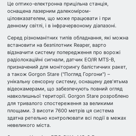
Це оптико-електронна прицільна станція,
оснащена лазерним далекоміром-
ціловказателем, що може працювати і при
денному світлі, і в інфрачервоному діапазоні.
Серед різноманітних типів обладнання, які можна
встановити на безпілотник Reaper, варто
відзначити систему попередження про ворожі
радіолокаційні сигнали, датчик EO/IR MTS-B,
призначений для моніторингу балістичних ракет,
а також Gorgon Stare ("Погляд Горгони") –
унікальну сенсорну систему, оснащену дев'ятьма
відеокамерами, що забезпечують повний огляд
навколишньої території. Gorgon Stare розроблено
для тривалого спостереження за великими
площами. З висоти 7600 метрів ця система
здатна ретельно контролювати всі події в межах
невеликого міста.