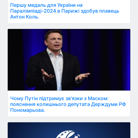
Першу медаль для України на
Паралімпіаді-2024 в Парижі здобув плавець
Антон Коль.
Чому Путін підтримує зв'язки з Маском:
пояснення колишнього депутата Держдуми РФ
Пономарьова.