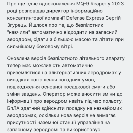
Про ще одне вдосконалення MQ-9 Reaper у 2023
році розповідав директор інформаційно-
консалтингової компанії Defense Express Сергій
Згурець. Йшлося про те, що безпілотник
"навчили" автоматично відходити на запасний
аеродром, сідати з більшою масою та літати при
сильнішому боковому вітрі.
Оновлена версія безпілотного літального апарату
тепер має можливість автоматично
приземлятися на альтернативних аеродромах у
випадках погіршення погодних умов,
пошкодження основної посадкової смуги або
зміни завдань. Оператор може вносити зміни до
інформації про аеродром навіть під час польоту.
БпЛА здатний здійснити посадку на незнайомих
аеродромах, оскільки нова версія не вимагає
присутності наземної станції управління на
запасному аеродромі та використовує