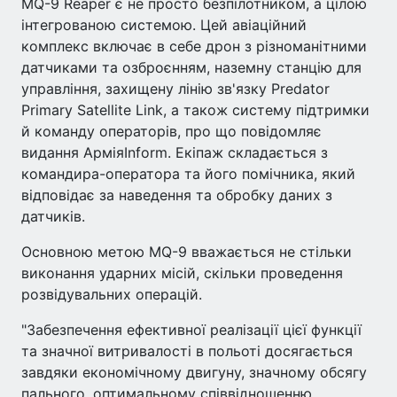
MQ-9 Reaper є не просто безпілотником, а цілою
інтегрованою системою. Цей авіаційний
комплекс включає в себе дрон з різноманітними
датчиками та озброєнням, наземну станцію для
управління, захищену лінію зв'язку Predator
Primary Satellite Link, а також систему підтримки
й команду операторів, про що повідомляє
видання АрміяInform. Екіпаж складається з
командира-оператора та його помічника, який
відповідає за наведення та обробку даних з
датчиків.
Основною метою MQ-9 вважається не стільки
виконання ударних місій, скільки проведення
розвідувальних операцій.
"Забезпечення ефективної реалізації цієї функції
та значної витривалості в польоті досягається
завдяки економічному двигуну, значному обсягу
пального, оптимальному співвідношенню