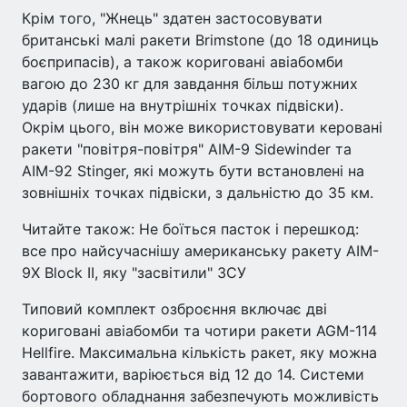
Крім того, "Жнець" здатен застосовувати
британські малі ракети Brimstone (до 18 одиниць
боєприпасів), а також кориговані авіабомби
вагою до 230 кг для завдання більш потужних
ударів (лише на внутрішніх точках підвіски).
Окрім цього, він може використовувати керовані
ракети "повітря-повітря" AIM-9 Sidewinder та
AIM-92 Stinger, які можуть бути встановлені на
зовнішніх точках підвіски, з дальністю до 35 км.
Читайте також: Не боїться пасток і перешкод:
все про найсучаснішу американську ракету AIM-
9X Block II, яку "засвітили" ЗСУ
Типовий комплект озброєння включає дві
кориговані авіабомби та чотири ракети AGM-114
Hellfire. Максимальна кількість ракет, яку можна
завантажити, варіюється від 12 до 14. Системи
бортового обладнання забезпечують можливість