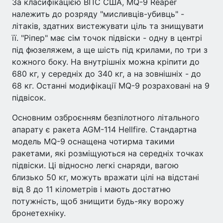
За класифікацією ВПС США, MQ-9 Reaper
належить до розряду "мисливців-убивць" -
літаків, здатних вистежувати ціль та знищувати
її. "Ріпер" має сім точок підвіски - одну в центрі
під фюзеляжем, а ще шість під крилами, по три з
кожного боку. На внутрішніх можна кріпити до
680 кг, у середніх до 340 кг, а на зовнішніх - до
68 кг. Останні модифікації MQ-9 розраховані на 9
підвісок.
Основним озброєнням безпілотного літального
апарату є ракета AGM-114 Hellfire. Стандартна
модель MQ-9 оснащена чотирма такими
ракетами, які розміщуються на середніх точках
підвіски. Ці відносно легкі снаряди, вагою
близько 50 кг, можуть вражати цілі на відстані
від 8 до 11 кілометрів і мають достатню
потужність, щоб знищити будь-яку ворожу
бронетехніку.