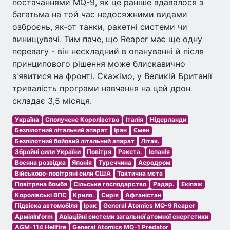
постачаннями MQ-9, як це раніше вдавалося з
багатьма на той час недосяжними видами
озброєнь, як-от танки, ракетні системи чи
винищувачі. Тим паче, що Reaper має ще одну
перевагу - він нескладний в опануванні й після
принципового рішення може блискавично
з'явитися на фронті. Скажімо, у Великій Британії
тривалість програми навчання на цей дрон
складає 3,5 місяця.
Україна
Сполучене Королівство
Італія
Нідерланди
Безпілотний літальний апарат
Іран
Ємен
Безпілотний бойовий літальний апарат
Літак.
Збройні сили України
Повітря
Ракета.
Іспанія
Воєнна розвідка
Японія
Туреччина
Аеродром
Військово-повітряні сили США
Тактична мета
Повітряна бомба
Сільське господарство
Радар.
Екіпаж
Королівські ВПС
Крило.
Сирія
Афганістан
Підвіска автомобіля
Ірак
General Atomics MQ-9 Reaper
АрміяInform
Авіаційні системи загальної атомної енергетики
AGM-114 Hellfire
General Atomics MQ-1 Predator