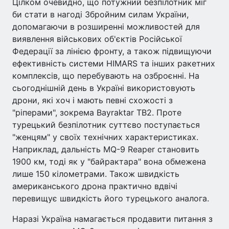
Цілком очевидно, що потужний безпілотник міг
би стати в нагоді Збройним силам України,
допомагаючи в розширенні можливостей для
виявлення військових об'єктів Російської
Федерації за лінією фронту, а також підвищуючи
ефективність системи HIMARS та інших ракетних
комплексів, що перебувають на озброєнні. На
сьогоднішній день в Україні використовують
дрони, які хоч і мають певні схожості з
"ріперами", зокрема Bayraktar TB2. Проте
турецький безпілотник суттєво поступається
"женцям" у своїх технічних характеристиках.
Наприклад, дальність MQ-9 Reaper становить
1900 км, тоді як у "байрактара" вона обмежена
лише 150 кілометрами. Також швидкість
американського дрона практично вдвічі
перевищує швидкість його турецького аналога.
Наразі Україна намагається продавити питання з