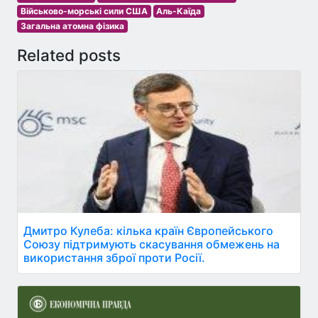
Військово-морські сили США
Аль-Каїда
Загальна атомна фізика
Related posts
Дмитро Кулеба: кілька країн Європейського
Союзу підтримують скасування обмежень на
використання зброї проти Росії.