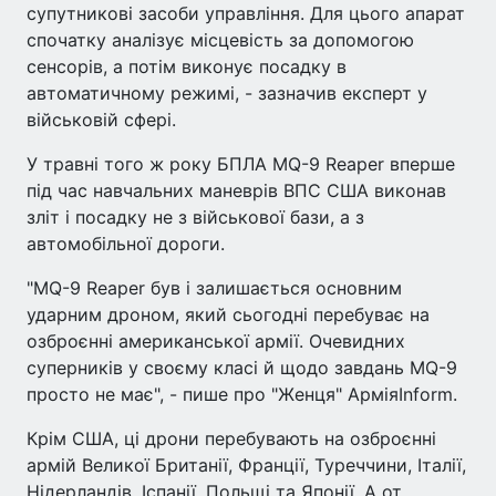
супутникові засоби управління. Для цього апарат
спочатку аналізує місцевість за допомогою
сенсорів, а потім виконує посадку в
автоматичному режимі, - зазначив експерт у
військовій сфері.
У травні того ж року БПЛА MQ-9 Reaper вперше
під час навчальних маневрів ВПС США виконав
зліт і посадку не з військової бази, а з
автомобільної дороги.
"MQ-9 Reaper був і залишається основним
ударним дроном, який сьогодні перебуває на
озброєнні американської армії. Очевидних
суперників у своєму класі й щодо завдань MQ-9
просто не має", - пише про "Женця" АрміяInform.
Крім США, ці дрони перебувають на озброєнні
армій Великої Британії, Франції, Туреччини, Італії,
Нідерландів, Іспанії, Польщі та Японії. А от