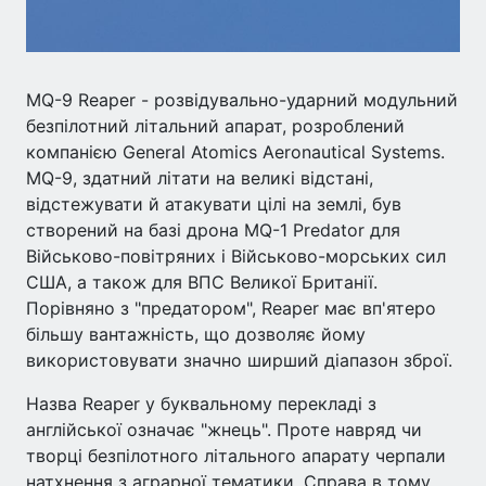
MQ-9 Reaper - розвідувально-ударний модульний
безпілотний літальний апарат, розроблений
компанією General Atomics Aeronautical Systems.
MQ-9, здатний літати на великі відстані,
відстежувати й атакувати цілі на землі, був
створений на базі дрона MQ-1 Predator для
Військово-повітряних і Військово-морських сил
США, а також для ВПС Великої Британії.
Порівняно з "предатором", Reaper має вп'ятеро
більшу вантажність, що дозволяє йому
використовувати значно ширший діапазон зброї.
Назва Reaper у буквальному перекладі з
англійської означає "жнець". Проте навряд чи
творці безпілотного літального апарату черпали
натхнення з аграрної тематики. Справа в тому,