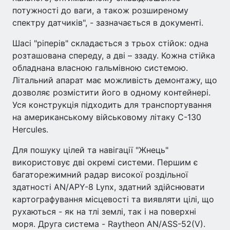
потужності до ваги, а також розширеному
спектру датчиків", - зазначається в документі.
Шасі "ріперів" складається з трьох стійок: одна
розташована спереду, а дві – ззаду. Кожна стійка
обладнана власною гальмівною системою.
Літальний апарат має можливість демонтажу, що
дозволяє розмістити його в одному контейнері.
Уся конструкція підходить для транспортування
на американському військовому літаку C-130
Hercules.
Для пошуку цілей та навігації "Жнець"
використовує дві окремі системи. Першим є
багаторежимний радар високої роздільної
здатності AN/APY-8 Lynx, здатний здійснювати
картографування місцевості та виявляти цілі, що
рухаються - як на тлі землі, так і на поверхні
моря. Друга система - Raytheon AN/ASS-52(V).