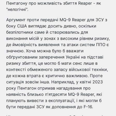
Пентагону про можливість збиття Reaper - як
"нелогічні".
Аргумент проти передачі MQ-9 Reaper для ЗСУ з
боку США виглядає досить дивно, оскільки
безпілотники саме й створювались для
виконання місій у зонах з високим рівнем ризику,
де ймовірність виявлення та атаки систем ППО є
значною. Хоча можна було б вважати
обґрунтованим заперечення Україні на підставі
ризику збиття, це могло б мати сенс лише в
контексті обмеженого запасу військової техніки,
де кожна втрата є критично важливою. Проте
ситуація зовсім інша. Наприклад, у квітні 2023
року Пентагон отримав нагадування про
наявність близько п'ятдесяти MQ-9 Reaper, які
планують вивести з експлуатації, і які могли б
бути передані ЗСУ як доповнення до F-16.