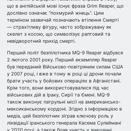
що в англійській мові існує фраза Grim Reaper, що
дослівно означає "похмурий жнець". Цим
терміном зазвичай позначають втілення Смерті
— страхітливу фігуру, часто зображувану як
скелет з косою, що символізує раптовий та
невідворотний прихід смерті.
Перший політ безпілотника MQ-9 Reaper відбувся
2 лютого 2001 року. Перший екземпляр Reaper
був переданий Військово-повітряним силам США
у 2007 році, і вже в тому ж році ці дрони почали
брати участь у бойових операціях в Афганістані.
Крім того, вони використовувалися під час
військових дій в Іраку, Сирії та Ємені. MQ-9
також виконує патрульні місії на американсько-
мексиканському кордоні. Згідно з інформацією в
медіа, цей безпілотник зіграв ключову роль у
ліквідації іранського генерала Касема Сулеймані
у 2020 році, а також брав участь у знищенні