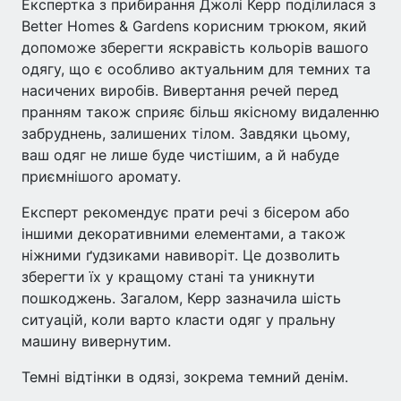
Експертка з прибирання Джолі Керр поділилася з
Better Homes & Gardens корисним трюком, який
допоможе зберегти яскравість кольорів вашого
одягу, що є особливо актуальним для темних та
насичених виробів. Вивертання речей перед
пранням також сприяє більш якісному видаленню
забруднень, залишених тілом. Завдяки цьому,
ваш одяг не лише буде чистішим, а й набуде
приємнішого аромату.
Експерт рекомендує прати речі з бісером або
іншими декоративними елементами, а також
ніжними ґудзиками навиворіт. Це дозволить
зберегти їх у кращому стані та уникнути
пошкоджень. Загалом, Керр зазначила шість
ситуацій, коли варто класти одяг у пральну
машину вивернутим.
Темні відтінки в одязі, зокрема темний денім.