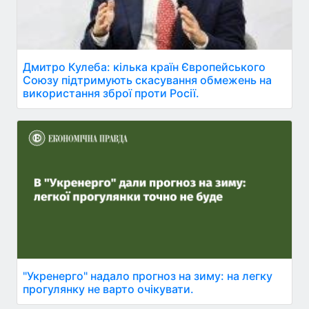
Дмитро Кулеба: кілька країн Європейського
Союзу підтримують скасування обмежень на
використання зброї проти Росії.
"Укренерго" надало прогноз на зиму: на легку
прогулянку не варто очікувати.