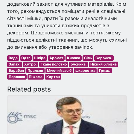
додатковий захист для чутливих матеріалів. Крім
того, рекомендується поміщати речі в спеціальні
сітчасті мішки, прати їх разом з аналогічними
тканинами та уникати важких предметів з
декором. Це допоможе зменшити тертя, якому
піддаються делікатні тканини, що можуть схильні
до зминання або утворення зачіпок.
Вода
Одяг
Шкіра
Аромат
Кнопка
Сіль
Сорочка.
Запах.
Хутро.
Ткане полотно
Бусинка.
Нижня білизна
Барабан
Пральня
Миючий засіб
шкарпетка
Грязь.
Порошок
Піжама
Картон
Related posts