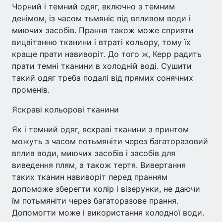
Чорний і темний одяг, включно з темним
денімом, із часом тьмяніє під впливом води і
миючих засобів. Прання також може сприяти
вицвітанню тканини і втраті кольору, тому їх
краще прати навиворіт. До того ж, Керр радить
прати темні тканини в холодній воді. Сушити
такий одяг треба подалі від прямих сонячних
променів.
Яскраві кольорові тканини
Як і темний одяг, яскраві тканини з принтом
можуть з часом потьмяніти через багаторазовий
вплив води, миючих засобів і засобів для
виведення плям, а також тертя. Вивертання
таких тканин навиворіт перед пранням
допоможе зберегти колір і візерунки, не даючи
їм потьмяніти через багаторазове прання.
Допомогти може і використання холодної води.