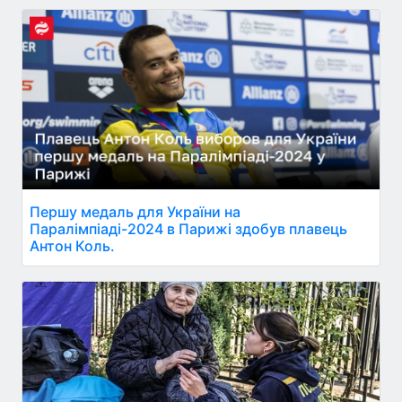
Першу медаль для України на
Паралімпіаді-2024 в Парижі здобув плавець
Антон Коль.