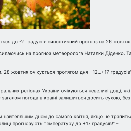
ться до -2 градусів: синоптичний прогноз на 26 жовтня
осилаючись на прогноз метеоролога Наталки Діденко. Т
. 28 жовтня очікується протягом дня +12...+17 градусів"
тральних регіонах України очікуються невеликі дощі, які
 загалом погода в країні залишиться досить сухою, без
ути найтеплішим днем до самого квітня, якщо не трапить
лиці прогнозують температуру до +17 градусів!" –