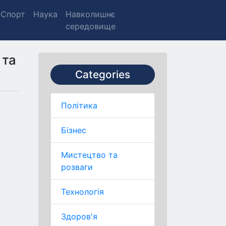
Спорт
Наука
Навколишнє
середовище
 та
Categories
Політика
Бізнес
Мистецтво та
розваги
Технологія
Здоров'я