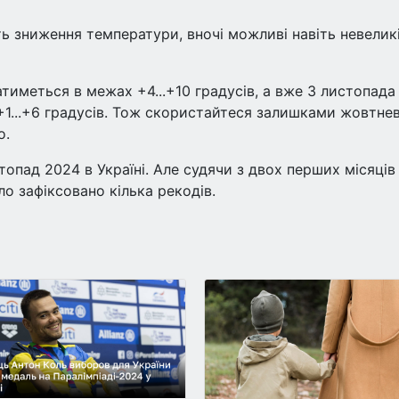
ть зниження температури, вночі можливі навіть невелик
тиметься в межах +4...+10 градусів, а вже 3 листопада
 +1...+6 градусів. Тож скористайтеся залишками жовтне
о.
опад 2024 в Україні. Але судячи з двох перших місяців
ло зафіксовано кілька рекодів.