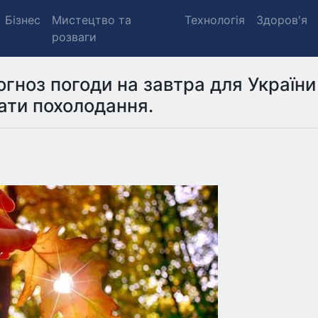
Бізнес
Мистецтво та
Технологія
Здоров'я
розваги
гноз погоди на завтра для України
вати похолодання.