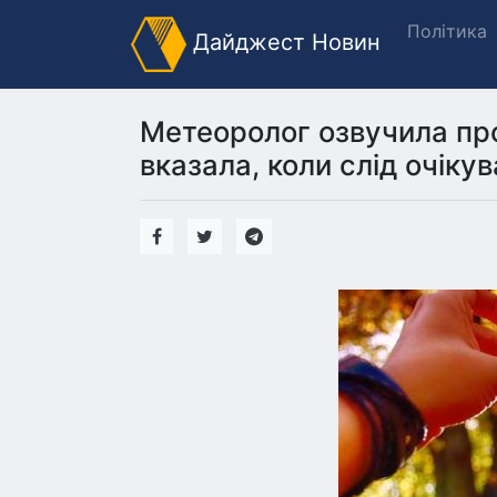
Політика
Дайджест Новин
Метеоролог озвучила про
вказала, коли слід очіку