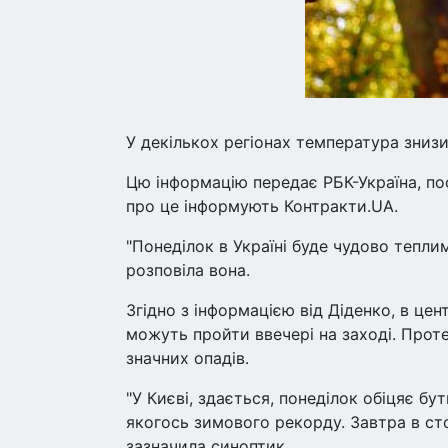
У декількох регіонах температура знизи
Цю інформацію передає РБК-Україна, п
про це інформують Контракти.UA.
"Понеділок в Україні буде чудово теплим
розповіла вона.
Згідно з інформацією від Діденко, в цен
можуть пройти ввечері на заході. Проте
значних опадів.
"У Києві, здається, понеділок обіцяє б
якогось зимового рекорду. Завтра в сто
зазначила синоптик.