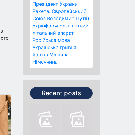
Президент України
Ракета.
Європейський
і
Союз
Володимир Путін
Укрінформ
Безпілотний
 в
літальний апарат
вого
Російська мова
Українська гривня
Харків
Машина.
Німеччина
Recent posts