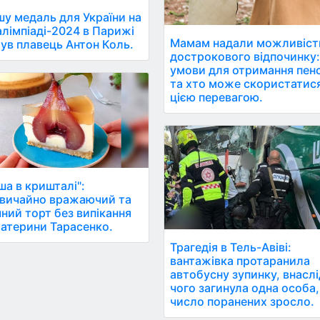
у медаль для України на
лімпіаді-2024 в Парижі
Мамам надали можливіст
ув плавець Антон Коль.
дострокового відпочинку:
умови для отримання пенс
та хто може скористатис
цією перевагою.
ша в кришталі":
вичайно вражаючий та
ний торт без випікання
Катерини Тарасенко.
Трагедія в Тель-Авіві:
вантажівка протаранила
автобусну зупинку, внасл
чого загинула одна особа,
число поранених зросло.