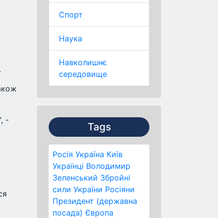
Спорт
Наука
Навколишнє
.
середовище
акож
, -
Tags
Росія
Україна
Київ
Українці
Володимир
Зеленський
Збройні
сили України
Росіяни
ся
Президент (державна
посада)
Європа