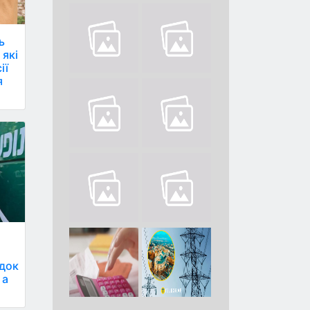
ь
 які
ії
я
ідок
 а