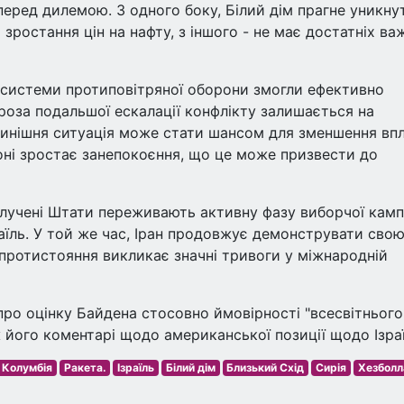
еред дилемою. З одного боку, Білий дім прагне уникну
зростання цін на нафту, з іншого - не має достатніх ва
 системи протиповітряної оборони змогли ефективно
гроза подальшої ескалації конфлікту залишається на
о нинішня ситуація може стати шансом для зменшення вп
гтоні зростає занепокоєння, що це може призвести до
учені Штати переживають активну фазу виборчої кампа
аїль. У той же час, Іран продовжує демонструвати сво
 протистояння викликає значні тривоги у міжнародній
ро оцінку Байдена стосовно ймовірності "всесвітнього
ж його коментарі щодо американської позиції щодо Ізра
 Колумбія
Ракета.
Ізраїль
Білий дім
Близький Схід
Сирія
Хезболл