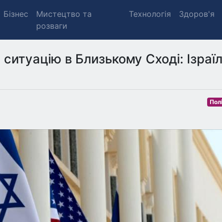
Бізнес
Мистецтво та
Технологія
Здоров'я
розваги
ситуацію в Близькому Сході: Ізраї
Пол