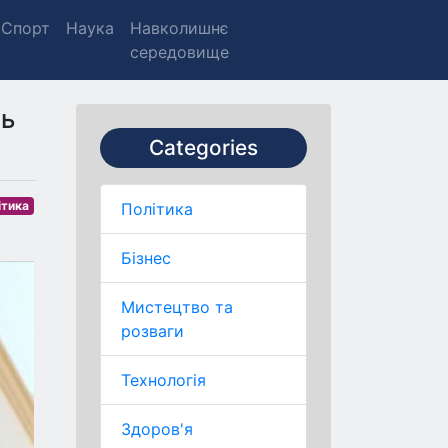
Спорт
Наука
Навколишнє
середовище
ль
Categories
ітика
Політика
Бізнес
Мистецтво та
розваги
Технологія
Здоров'я