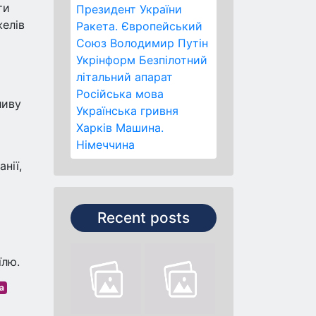
ти
Президент України
желів
Ракета.
Європейський
Союз
Володимир Путін
Укрінформ
Безпілотний
літальний апарат
Російська мова
ливу
Українська гривня
Харків
Машина.
Німеччина
нії,
ю
Recent posts
їлю.
а