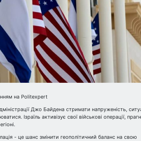
нням на Politexpert
міністрації Джо Байдена стримати напруженість, ситу
атися. Ізраїль активізує свої військові операції, праг
гіоні.
лація - це шанс змінити геополітичний баланс на свою