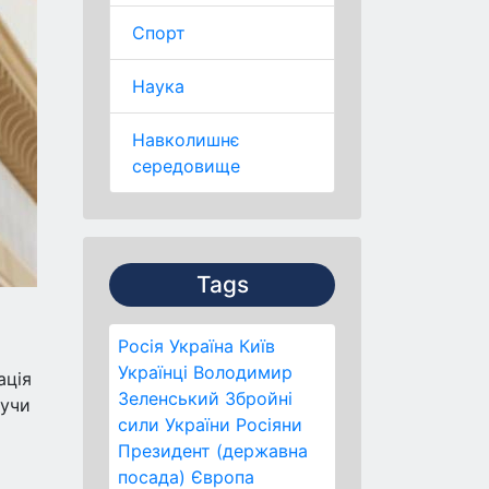
Спорт
Наука
Навколишнє
середовище
Tags
Росія
Україна
Київ
Українці
Володимир
ація
Зеленський
Збройні
нучи
сили України
Росіяни
Президент (державна
посада)
Європа