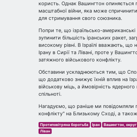
користь. Однак Вашингтон опиняється п
масштабної війни, яка може спричинити 
для стримування свого союзника.
Попри те, що ізраїльсько-американські
зупинити більшість іранських ракет, за
високому рівні. В Ізраїлі вважають, щ
Ірану в Сирії та Лівані, проте у Вашин
затяжного військового конфлікту.
Обставини ускладнюються тим, що Спол
що додатково знижує їхній вплив на Ізр
військову міць, а ймовірність ядерного
спільноті.
Нагадуємо, що раніше ми повідомляли п
конфлікту" на Близькому Сході, а тако
Протиповітряна боротьба
Іран
Вашингтон, округ
Ліван