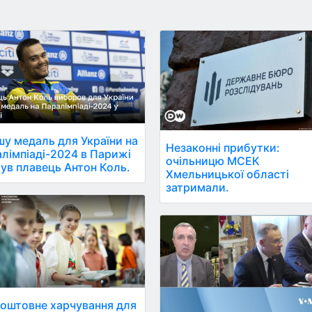
у медаль для України на
Незаконні прибутки:
лімпіаді-2024 в Парижі
очільницю МСЕК
ув плавець Антон Коль.
Хмельницької області
затримали.
оштовне харчування для