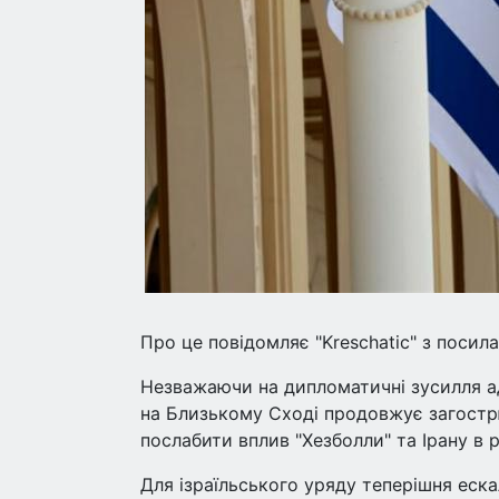
Про це повідомляє "Kreschatic" з посила
Незважаючи на дипломатичні зусилля ад
на Близькому Сході продовжує загострюв
послабити вплив "Хезболли" та Ірану в ре
Для ізраїльського уряду теперішня еска