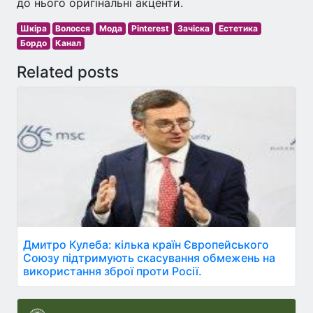
до нього оригінальні акценти.
Шкіра
Волосся
Мода
Pinterest
Зачіска
Естетика
Бордо
Канал
Related posts
Дмитро Кулеба: кілька країн Європейського
Союзу підтримують скасування обмежень на
використання зброї проти Росії.