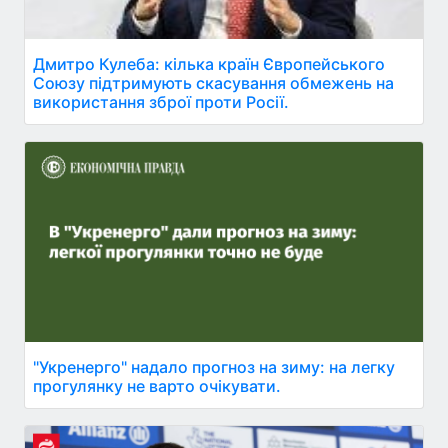
Дмитро Кулеба: кілька країн Європейського
Союзу підтримують скасування обмежень на
використання зброї проти Росії.
"Укренерго" надало прогноз на зиму: на легку
прогулянку не варто очікувати.