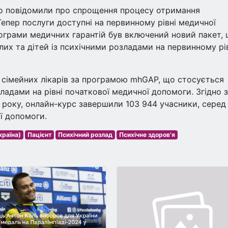
сно повідомили про спрощення процесу отримання
 Тепер послуги доступні на первинному рівні медичної
ограми медичних гарантій був включений новий пакет,
лих та дітей із психічними розладами на первинному рі
 сімейних лікарів за програмою mhGAP, що стосується
адами на рівні початкової медичної допомоги. Згідно з
 року, онлайн-курс завершили 103 944 учасники, серед
ї допомоги.
країна)
Пацієнт
Психічний розлад
Психічне здоров'я