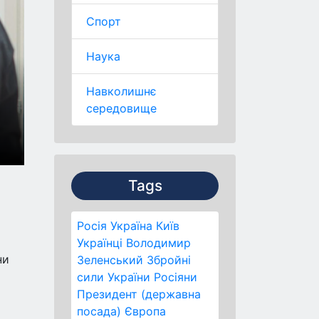
Спорт
Наука
Навколишнє
середовище
Tags
Росія
Україна
Київ
Українці
Володимир
ни
Зеленський
Збройні
сили України
Росіяни
Президент (державна
посада)
Європа