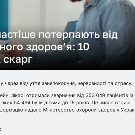
 через відчуття занепокоєння, нервозності та стресу.
йні лікарі отримали звернення від 353 049 пацієнтів із
яких 54 464 були дітьми до 18 років. Це число втричі
формацію надало Міністерство охорони здоров'я Украї
: