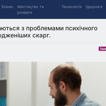
Бізнес
Мистецтво та
Технологія
Здоров'я
розваги
каються з проблемами психічного
юдженіших скарг.
Здо