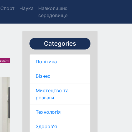
Спорт
Наука
Навколишнє
середовище
Categories
ров'я
Політика
Бізнес
Мистецтво та
розваги
Технологія
Здоров'я