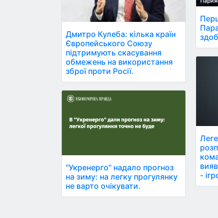
Перш
Пара
Дмитро Кулеба: кілька країн
здоб
Європейського Союзу
підтримують скасування
обмежень на використання
зброї проти Росії.
Леге
розп
кома
вияв
"Укренерго" надало прогноз
- іг
на зиму: на легку прогулянку
не варто очікувати.