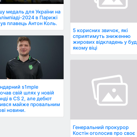
у медаль для України на
лімпіаді-2024 в Парижі
ув плавець Антон Коль.
5 корисних звичок, які
сприятимуть зниженню
жирових відкладень у буд
якому віці
ндарний s1mple
очав свій шлях у новій
нді в CS 2, але дебют
ився майже провальним
рові новини.
Генеральний прокурор
Костін оголосив про своє