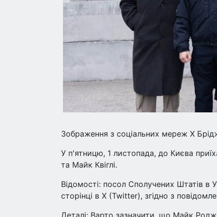
Зображення з соціальних мереж Х Брідж
У п'ятницю, 1 листопада, до Києва при
та Майк Квіглі.
Відомості: посол Сполучених Штатів в У
сторінці в X (Twitter), згідно з повідом
Деталі: Варто зазначити, що Майк Родж