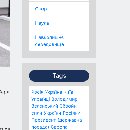
Спорт
Наука
Навколишнє
середовище
Tags
Карл
Росія
Україна
Київ
Українці
Володимир
Зеленський
Збройні
сили України
Росіяни
Президент (державна
посада)
Європа
ться