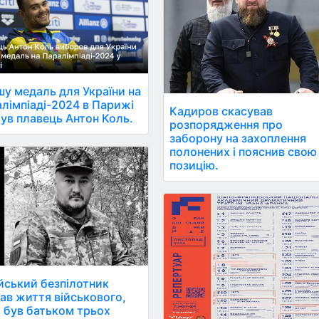
у медаль для України на
лімпіаді-2024 в Парижі
Кадиров скасував
ув плавець Антон Коль.
розпорядження про
заборону на захоплення
полонених і пояснив свою
позицію.
йський безпілотник
ав життя військового,
 був батьком трьох