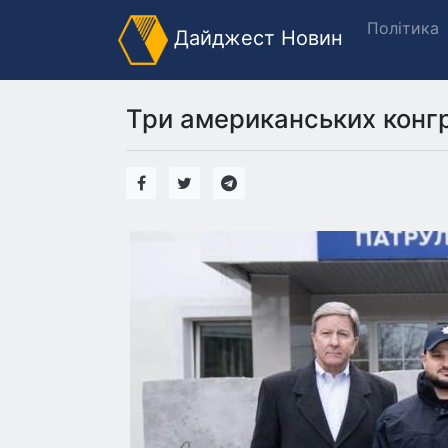
Політика
Дайджест Новин
Три американських конгр