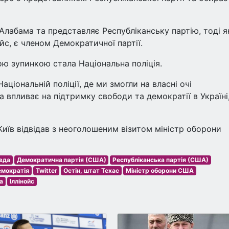
Алабама та представляє Республіканську партію, тоді я
йс, є членом Демократичної партії.
ю зупинкою стала Національна поліція.
ціональній поліції, де ми змогли на власні очі
 впливає на підтримку свободи та демократії в Україні,
Київ відвідав з неоголошеним візитом міністр оборони
вда
Демократична партія (США)
Республіканська партія (США)
емократія
Twitter
Остін, штат Техас
Міністр оборони США
а
Іллінойс