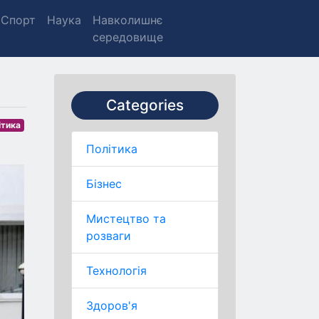
Спорт
Наука
Навколишнє
середовище
Categories
ітика
Політика
Бізнес
Мистецтво та
розваги
Технологія
Здоров'я