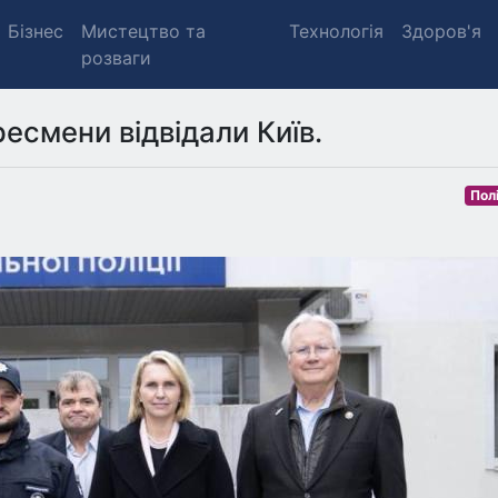
Бізнес
Мистецтво та
Технологія
Здоров'я
розваги
есмени відвідали Київ.
Пол