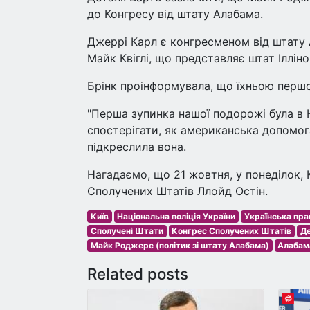
до Конгресу від штату Алабама.
Джеррі Карл є конгресменом від штату 
Майк Квіглі, що представляє штат Ілліно
Брінк проінформувала, що їхньою першо
"Перша зупинка нашої подорожі була в На
спостерігати, як американська допомога
підкреслила вона.
Нагадаємо, що 21 жовтня, у понеділок, 
Сполучених Штатів Ллойд Остін.
Київ
Національна поліція України
Українська пра
Сполучені Штати
Конгрес Сполучених Штатів
Д
Майк Роджерс (політик зі штату Алабама)
Алабам
Related posts