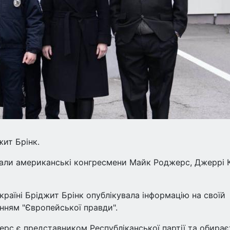
ит Брінк.
їхали американські конгресмени Майк Роджерс, Джеррі 
країні Бріджит Брінк опублікувала інформацію на своїй
ленням "Європейської правди".
ерс є представником Республіканської партії та обирає