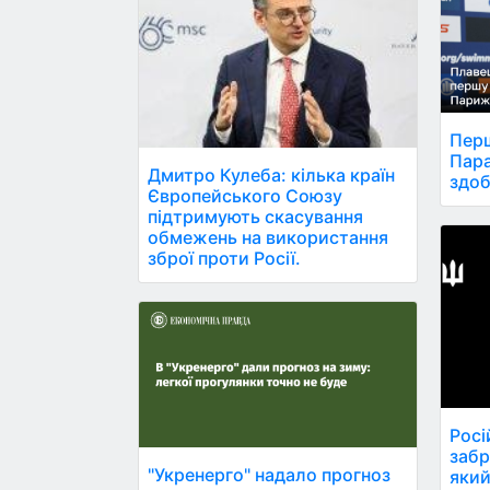
Перш
Пара
Дмитро Кулеба: кілька країн
здоб
Європейського Союзу
підтримують скасування
обмежень на використання
зброї проти Росії.
Росі
забр
"Укренерго" надало прогноз
який