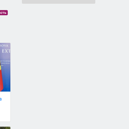
асть
в