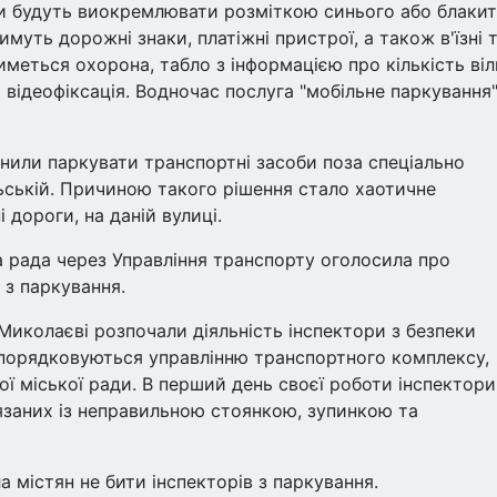
ки будуть виокремлювати розміткою синього або блаки
имуть дорожні знаки, платіжні пристрої, а також в'їзні 
тиметься охорона, табло з інформацією про кількість ві
 відеофіксація. Водночас послуга "мобільне паркування
нили паркувати транспортні засоби поза спеціально
ьській. Причиною такого рішення стало хаотичне
 дороги, на даній вулиці.
а рада через Управління транспорту оголосила про
 з паркування.
Миколаєві розпочали діяльність інспектори з безпеки
дпорядковуються управлінню транспортного комплексу,
ої міської ради. В перший день своєї роботи інспектори
язаних із неправильною стоянкою, зупинкою та
 містян не бити інспекторів з паркування.