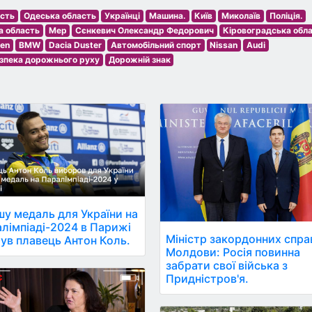
асть
Одеська область
Українці
Машина.
Київ
Миколаїв
Поліція.
а область
Мер
Сєнкевич Олександр Федорович
Кіровоградська обл
en
BMW
Dacia Duster
Автомобільний спорт
Nissan
Audi
зпека дорожнього руху
Дорожній знак
у медаль для України на
лімпіаді-2024 в Парижі
Міністр закордонних спра
ув плавець Антон Коль.
Молдови: Росія повинна
забрати свої війська з
Придністров'я.