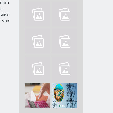
тного
та
льних
" має