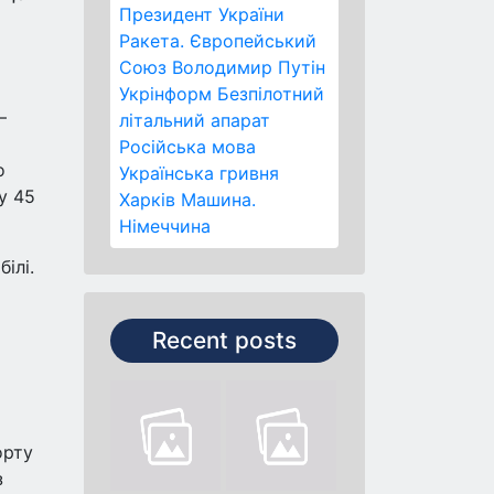
Президент України
Ракета.
Європейський
Союз
Володимир Путін
Укрінформ
Безпілотний
–
літальний апарат
Російська мова
о
Українська гривня
у 45
Харків
Машина.
Німеччина
ілі.
Recent posts
орту
з