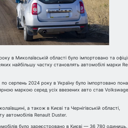
оку в Миколаївській області було імпортовано та офіц
 яких найбільшу частку становлять автомобілі марки Re
я по серпень 2024 року в Україну було імпортовано пон
лярною маркою серед усіх ввезених авто став Volkswage
лаївщині, а також в Києві та Чернігівській області,
у автомобілів Renault Duster.
омобілів було зареєстровано в Києві — 36 780 одиниць.