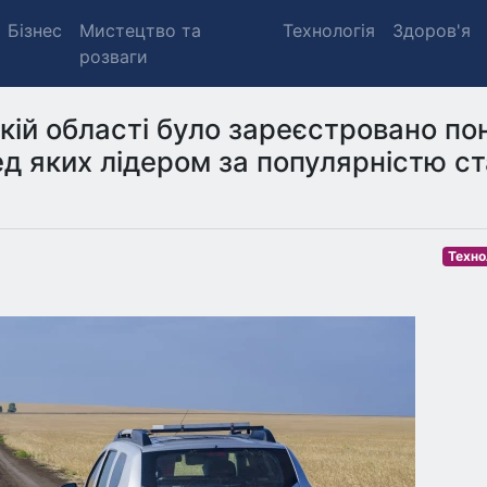
Бізнес
Мистецтво та
Технологія
Здоров'я
розваги
ькій області було зареєстровано по
ед яких лідером за популярністю с
Техно