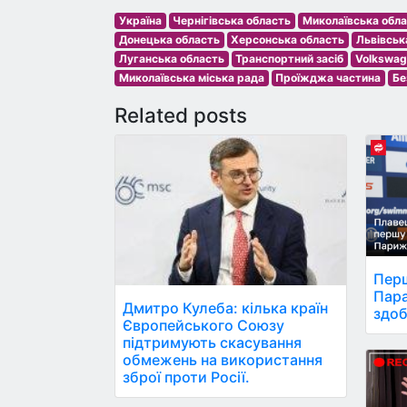
Україна
Чернігівська область
Миколаївська обл
Донецька область
Херсонська область
Львівськ
Луганська область
Транспортний засіб
Volkswag
Миколаївська міська рада
Проїжджа частина
Бе
Related posts
Перш
Пара
Дмитро Кулеба: кілька країн
здоб
Європейського Союзу
підтримують скасування
обмежень на використання
зброї проти Росії.