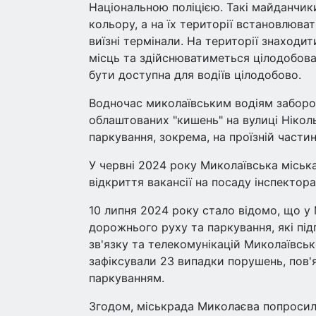
Національною поліцією. Такі майданчи
кольору, а на їх території встановлюват
виїзні термінали. На території знаходи
місць та здійснюватиметься цілодобова
бути доступна для водіїв цілодобово.
Водночас миколаївським водіям заборо
облаштованих "кишень" на вулиці Нікол
паркування, зокрема, на проїзній частині
У червні 2024 року Миколаївська міськ
відкриття вакансії на посаду інспектора
10 липня 2024 року стало відомо, що у 
дорожнього руху та паркування, які пі
зв'язку та телекомунікацій Миколаївськ
зафіксували 23 випадки порушень, пов'
паркуванням.
Згодом, міськрада Миколаєва попросила