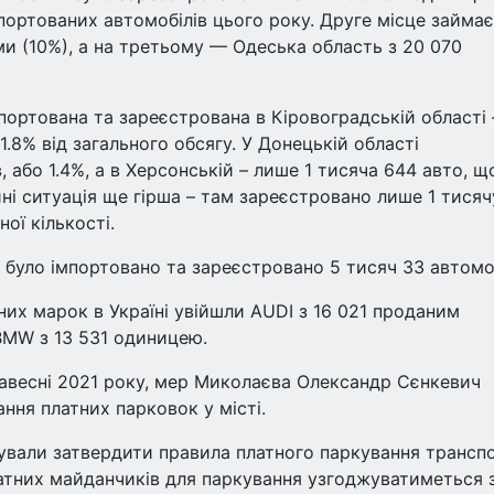
імпортованих автомобілів цього року. Друге місце займає
ми (10%), а на третьому — Одеська область з 20 070
портована та зареєстрована в Кіровоградській області 
1.8% від загального обсягу. У Донецькій області
 або 1.4%, а в Херсонській – лише 1 тисяча 644 авто, щ
ні ситуація ще гірша – там зареєстровано лише 1 тисяч
ої кількості.
 було імпортовано та зареєстровано 5 тисяч 33 автомоб
их марок в Україні увійшли AUDI з 16 021 проданим
 BMW з 13 531 одиницею.
авесні 2021 року, мер Миколаєва Олександр Сєнкевич
ня платних парковок у місті.
ували затвердити правила платного паркування трансп
атних майданчиків для паркування узгоджуватиметься 