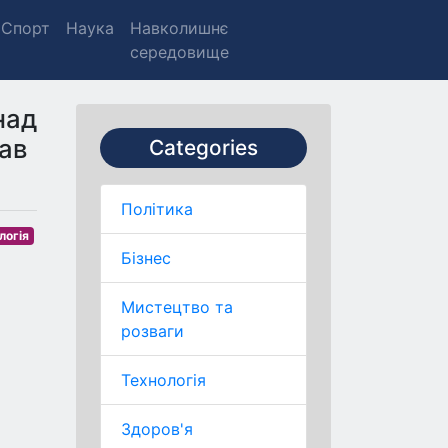
Спорт
Наука
Навколишнє
середовище
над
тав
Categories
Політика
логія
Бізнес
Мистецтво та
розваги
Технологія
Здоров'я