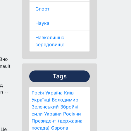
Спорт
Наука
Навколишнє
середовище
ійно
nault
Tags
ад
n --
Росія
Україна
Київ
Українці
Володимир
Зеленський
Збройні
сили України
Росіяни
Президент (державна
посада)
Європа
 Це