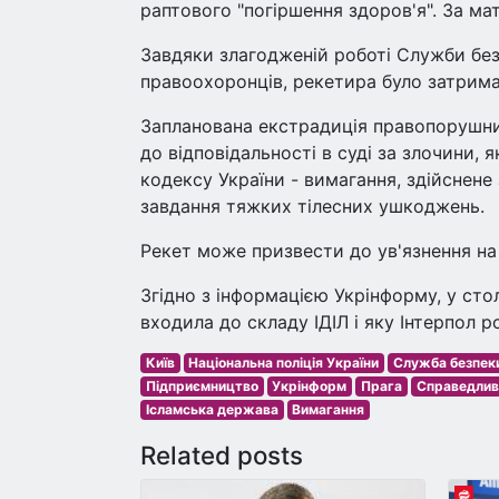
раптового "погіршення здоров'я". За м
Завдяки злагодженій роботі Служби безп
правоохоронців, рекетира було затриман
Запланована екстрадиція правопорушник
до відповідальності в суді за злочини, 
кодексу України - вимагання, здійснене
завдання тяжких тілесних ушкоджень.
Рекет може призвести до ув'язнення на 
Згідно з інформацією Укрінформу, у сто
входила до складу ІДІЛ і яку Інтерпол 
Київ
Національна поліція України
Служба безпеки
Підприємництво
Укрінформ
Прага
Справедлив
Ісламська держава
Вимагання
Related posts