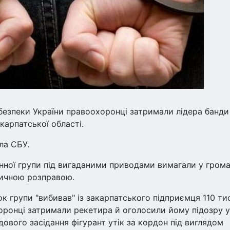
 безпеки України правоохоронці затримали лідера банди
карпатської області.
ла СБУ.
нної групи під вигаданими приводами вимагали у гром
ізичною розправою.
к групи "вибивав" із закарпатського підприємця 110 ти
хоронці затримали рекетира й оголосили йому підозру у
дового засідання фігурант утік за кордон під виглядом