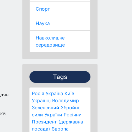
Спорт
Наука
Навколишнє
середовище
Tags
Росія
Україна
Київ
адян
Українці
Володимир
Зеленський
Збройні
сяч
сили України
Росіяни
Президент (державна
посада)
Європа