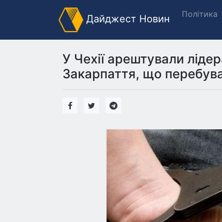
Політика
Дайджест Новин
У Чехії арештували лідер
Закарпаття, що перебув