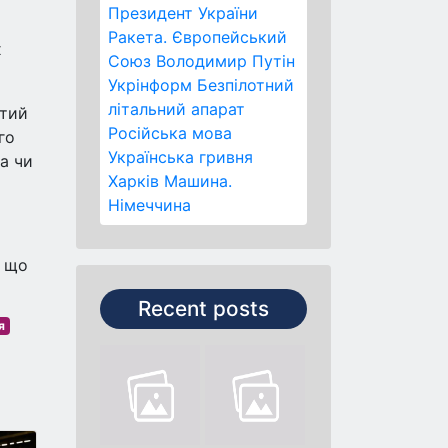
Президент України
Ракета.
Європейський
х
Союз
Володимир Путін
Укрінформ
Безпілотний
літальний апарат
утий
Російська мова
го
Українська гривня
а чи
Харків
Машина.
Німеччина
, що
Recent posts
я