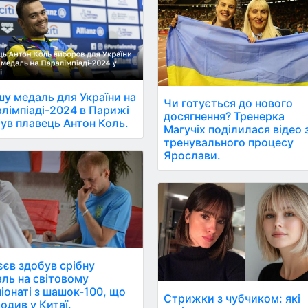
у медаль для України на
Чи готується до нового
лімпіаді-2024 в Парижі
досягнення? Тренерка
ув плавець Антон Коль.
Магучіх поділилася відео 
тренувального процесу
Ярослави.
єєв здобув срібну
ль на світовому
іонаті з шашок-100, що
Стрижки з чубчиком: які
одив у Китаї.