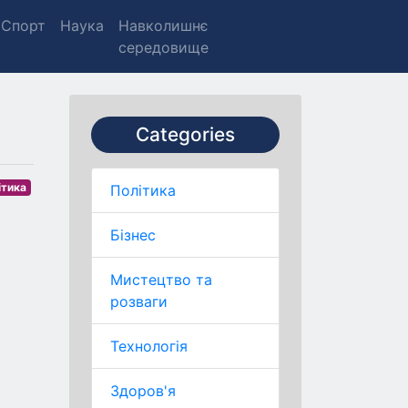
Спорт
Наука
Навколишнє
середовище
Categories
ітика
Політика
Бізнес
Мистецтво та
розваги
Технологія
Здоров'я