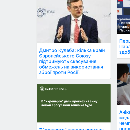
Перш
Пара
Дмитро Кулеба: кілька країн
здоб
Європейського Союзу
підтримують скасування
обмежень на використання
зброї проти Росії.
Анік
меда
чемп
прох
"Укренерго" надало прогноз