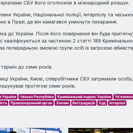
атеріалами СБУ його оголосили в міжнародний розшук.
еки України, Національної поліції, Інтерполу та чеськи
о в Празі, де він намагався уникнути покарання.
а до України. Після його повернення він буде притягн
які кваліфікуються за частиною 2 статті 189 Кримінально
 за попередньою змовою групи осіб із загрозою вбивств
термін до семи років.
лиці України, Києві, співробітники СБУ затримали особу
розшукував протягом семи років.
 України
Чеська Республіка
Кримінальний кодекс України
Ув'язненн
ість
Правоохоронний орган
Злочин
Екстрадиція
Суд
Інтерпол