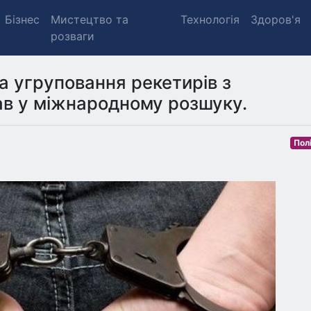
Бізнес
Мистецтво та
Технологія
Здоров'я
розваги
а угруповання рекетирів з
ав у міжнародному розшуку.
Пол