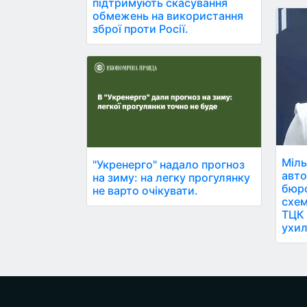
підтримують скасування
обмежень на використання
зброї проти Росії.
Міль
"Укренерго" надало прогноз
авто
на зиму: на легку прогулянку
бюро
не варто очікувати.
схем
ТЦК 
ухил