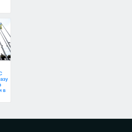
С
газу
з
и в