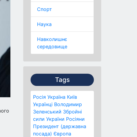
Спорт
Наука
Навколишнє
середовище
Tags
Росія
Україна
Київ
Українці
Володимир
вого
Зеленський
Збройні
сили України
Росіяни
Президент (державна
посада)
Європа