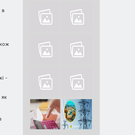
 в
акож
і -
 як
в