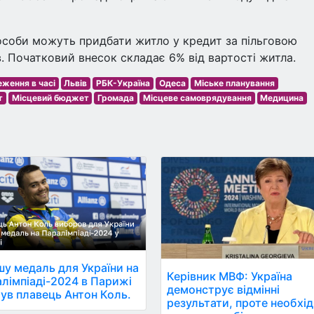
особи можуть придбати житло у кредит за пільговою
. Початковий внесок складає 6% від вартості житла.
ження в часі
Львів
РБК-Україна
Одеса
Міське планування
т
Місцевий бюджет
Громада
Місцеве самоврядування
Медицина
у медаль для України на
Керівник МВФ: Україна
лімпіаді-2024 в Парижі
демонструє відмінні
ув плавець Антон Коль.
результати, проте необхі