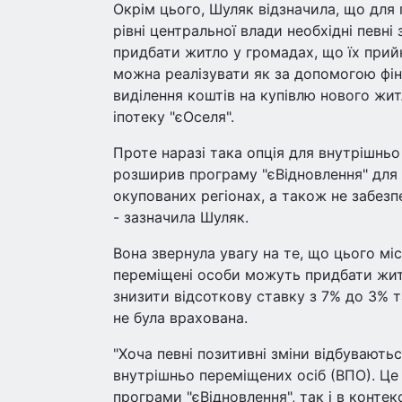
Окрім цього, Шуляк відзначила, що для 
рівні центральної влади необхідні певн
придбати житло у громадах, що їх прий
можна реалізувати як за допомогою фін
виділення коштів на купівлю нового жит
іпотеку "єОселя".
Проте наразі така опція для внутрішньо
розширив програму "єВідновлення" для
окупованих регіонах, а також не забезп
- зазначила Шуляк.
Вона звернула увагу на те, що цього м
переміщені особи можуть придбати житл
знизити відсоткову ставку з 7% до 3% 
не була врахована.
"Хоча певні позитивні зміни відбувають
внутрішньо переміщених осіб (ВПО). Це
програми "єВідновлення", так і в конте