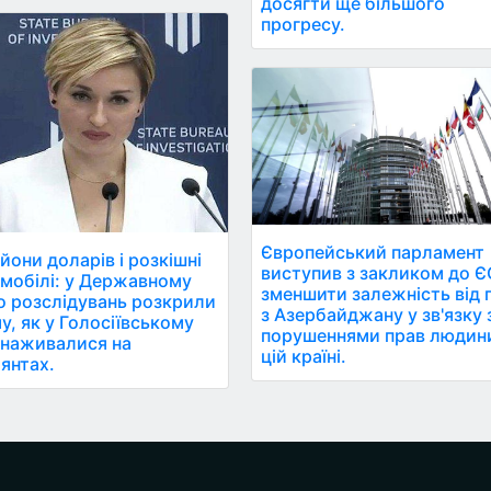
досягти ще більшого
прогресу.
Європейський парламент
йони доларів і розкішні
виступив з закликом до Є
мобілі: у Державному
зменшити залежність від 
 розслідувань розкрили
з Азербайджану у зв'язку 
у, як у Голосіївському
порушеннями прав людин
наживалися на
цій країні.
янтах.