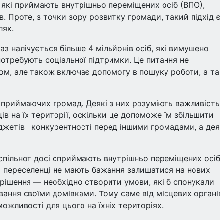
и, які приймають внутрішньо переміщених осіб (ВПО),
 Проте, з точки зору розвитку громади, такий підхід є
ляк.
аз налічується більше 4 мільйонів осіб, які вимушено
потребують соціальної підтримки. Це питання не
м, але також включає допомогу в пошуку роботи, а т
у приймаючих громад. Деякі з них розуміють важливість
ів на їх території, оскільки це допоможе їм збільшити
жетів і конкурентності перед іншими громадами, а деяк
 спільнот досі сприймають внутрішньо переміщених осіб
і переселенці не мають бажання залишатися на нових
ирішення — необхідно створити умови, які б спонукали
вання своїми домівками. Тому саме від місцевих органі
можливості для цього на їхніх територіях.