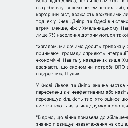
Вона підкреслила, що лише в містах на
потреби внутрішньо переміщених осіб, 
кар'єрний ріст, вважають важливими л
тоді як у Києві, Дніпрі та Одесі він ста
втричі менше, ніж у Хмельницькому. Нав
лише 7% населення дотримуються такої
"Загалом, ми бачимо досить тривожну с
приймаючі громади сприяють інтеграції 
економічні. Навіть у наведених вище Хм
вважають, що економічні потреби ВПО з
підкреслила Шуляк.
У Києві, Львові та Дніпрі значна частк
переселенців є неефективним або навіть
перевищує кількість тих, хто оцінює ц
висловлюють негативну думку щодо цього
"Відомо, що війна призвела до збільше
значно підвищує навантаження на соціал