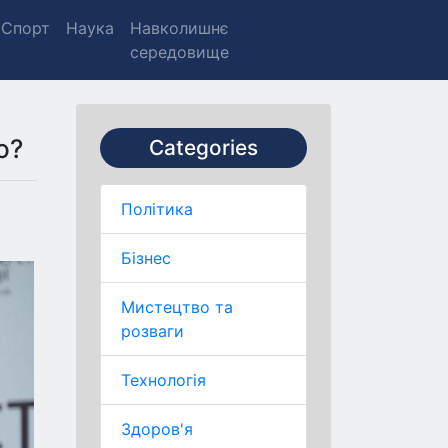
Спорт
Наука
Навколишнє
середовище
ю?
Categories
Політика
Бізнес
Мистецтво та
розваги
Технологія
Здоров'я