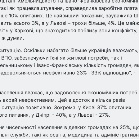
 кшталт Хмельницького та Івано-Франківська економічні
такі як працевлаштування, справедлива заробітна плата
ише 10% опитаних. Це найвищий показник, зауважила Ш
новить всього 3%, а у Львові – трохи більше, 4%. Це май
іть у Харкові, що знаходиться поблизу зони конфлікту,
 ж думки.
итуацію. Оскільки набагато більше українців вважають
ВПО, забезпечуючи їхні як житлові потреби, так і
ельницькому і Івано-Франківську кількість громадян, як
адовольняються неефективно 23% і 33% відповідно", -
а населення вважає, що задоволення економічних потреб
 вкрай неефективним. Цей відсоток в кілька разів
ю ситуацію позитивно. Зокрема, у Києві 37% опитаних
 питання, у Дніпрі - 40%, а у Львові - 27%.
ння чисельності населення в деяких громадах на 25%, щ
ьні служби, такі як освіта, медицина та адміністративн