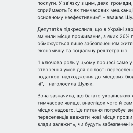
послуги. У зв'язку з цим, деякі громад
сприймають їх як тимчасових мешканців.
основному неефективним", - вважає Шу
Депутатka підкреслила, що в Україні зар
змінили місце проживання, з яких 26% 
обмежується лише забезпеченням житло
економічну та соціальну реінтеграцію.
"І ключова роль у цьому процесі саме 
створення умов для осілості переселенц
податкові надходження до місцевих бюд
ні", - наголосила Шуляк.
Вона зазначила, що багато українських
тимчасове явище, внаслідок чого й сам
місцях надовго. Це питання потребує в
переселенців вважати нові місця прожи
влади залежить, чи будуть забезпечені 