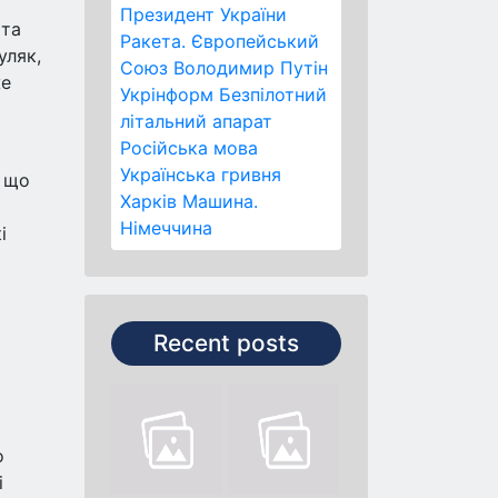
Президент України
 та
Ракета.
Європейський
уляк,
Союз
Володимир Путін
же
Укрінформ
Безпілотний
літальний апарат
Російська мова
Українська гривня
, що
Харків
Машина.
Німеччина
і
Recent posts
о
і