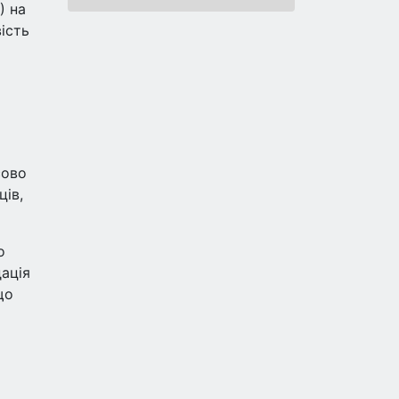
) на
ість
сово
ців,
о
ація
що