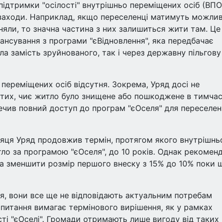
підтримки "осілості" внутрішньо переміщених осіб (ВПО
і заходи. Наприклад, якщо переселенці матимуть можлив
няли, то значна частина з них залишиться жити там. Це
ансування з програми "єВідновлення", яка передбачає
ла замість зруйнованого, так і через державну пільгову
 переміщених осіб відсутня. Зокрема, Уряд досі не
 тих, чиє житло було знищене або пошкоджене в тимча
ечив повний доступ до програм "єОселя" для переселен
ісяця Уряд продовжив термін, протягом якого внутрішнь
о за програмою "єОселя", до 10 років. Однак рекоменд
та зменшити розмір першого внеску з 15% до 10% поки 
ся, вони все ще не відповідають актуальним потребам
 питання вимагає термінового вирішення, як у рамках
ксті "єОселі". Громади отримають лише вигоду від таких