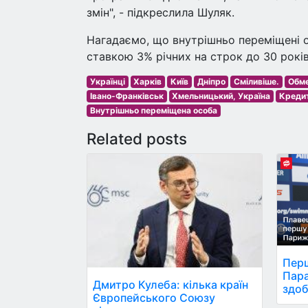
змін", - підкреслила Шуляк.
Нагадаємо, що внутрішньо переміщені 
ставкою 3% річних на строк до 30 років
Українці
Харків
Київ
Дніпро
Сміливіше.
Обме
Івано-Франківськ
Хмельницький, Україна
Креди
Внутрішньо переміщена особа
Related posts
Перш
Пара
Дмитро Кулеба: кілька країн
здоб
Європейського Союзу