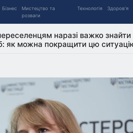
Бізнес
Мистецтво та
Технологія
Здоров'я
розваги
і переселенцям наразі важко знайти
б: як можна покращити цю ситуаці