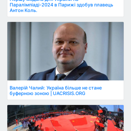
Паралімпіаді-2024 в Парижі здобув плавець
Антон Коль.
Валерій Чалий: Україна більше не стане
буферною зоною | UACRISIS.ORG