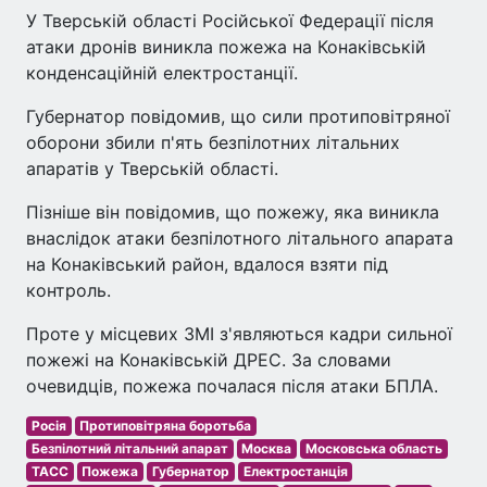
У Тверській області Російської Федерації після
атаки дронів виникла пожежа на Конаківській
конденсаційній електростанції.
Губернатор повідомив, що сили протиповітряної
оборони збили п'ять безпілотних літальних
апаратів у Тверській області.
Пізніше він повідомив, що пожежу, яка виникла
внаслідок атаки безпілотного літального апарата
на Конаківський район, вдалося взяти під
контроль.
Проте у місцевих ЗМІ з'являються кадри сильної
пожежі на Конаківській ДРЕС. За словами
очевидців, пожежа почалася після атаки БПЛА.
Росія
Протиповітряна боротьба
Безпілотний літальний апарат
Москва
Московська область
ТАСС
Пожежа
Губернатор
Електростанція