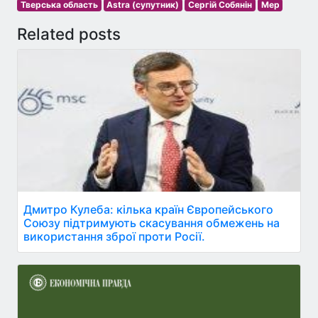
Тверська область
Astra (супутник)
Сергій Собянін
Мер
Related posts
Дмитро Кулеба: кілька країн Європейського
Союзу підтримують скасування обмежень на
використання зброї проти Росії.