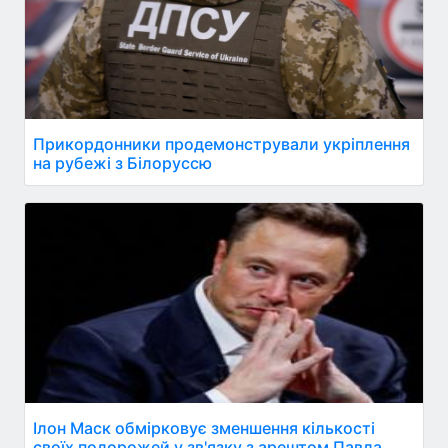
Прикордонники продемонстрували укріплення
на рубежі з Білоруссю
Ілон Маск обмірковує зменшення кількості
своїх подорожей у зв'язку з арештом Павла