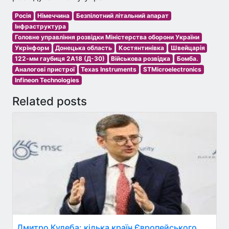
Росія
Німеччина
Безпілотний літальний апарат
Інфраструктура
Головне управління розвідки Міністерства оборони України
Укрінформ
Донецька область
Костянтинівка
Швейцарія
122-мм гаубиця 2А18 (Д-30)
Військова розвідка
Бомба.
Аналогові пристрої
Texas Instruments
STMicroelectronics
Infineon Technologies
Related posts
Дмитро Кулеба: кілька країн Європейського