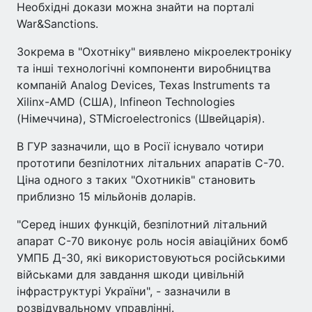
Необхідні докази можна знайти на порталі
War&Sanctions.
Зокрема в "Охотніку" виявлено мікроелектроніку
та інші технологічні компоненти виробництва
компаній Analog Devices, Texas Instruments та
Xilinx-AMD (США), Infineon Technologies
(Німеччина), STMicroelectronics (Швейцарія).
В ГУР зазначили, що в Росії існувало чотири
прототипи безпілотних літальних апаратів С-70.
Ціна одного з таких "Охотників" становить
приблизно 15 мільйонів доларів.
"Серед інших функцій, безпілотний літальний
апарат С-70 виконує роль носія авіаційних бомб
УМПБ Д-30, які використовуються російськими
військами для завдання шкоди цивільній
інфраструктурі України", - зазначили в
розвідувальному управлінні.