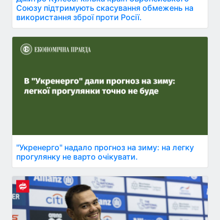
Союзу підтримують скасування обмежень на
використання зброї проти Росії.
"Укренерго" надало прогноз на зиму: на легку
прогулянку не варто очікувати.