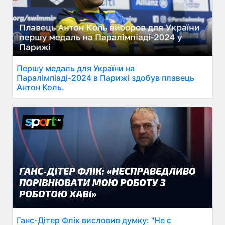
Першу медаль для України на
Паралімпіаді-2024 в Парижі здобув плавець
Антон Коль.
Ганс-Дітер Флік висловив думку: "Не є