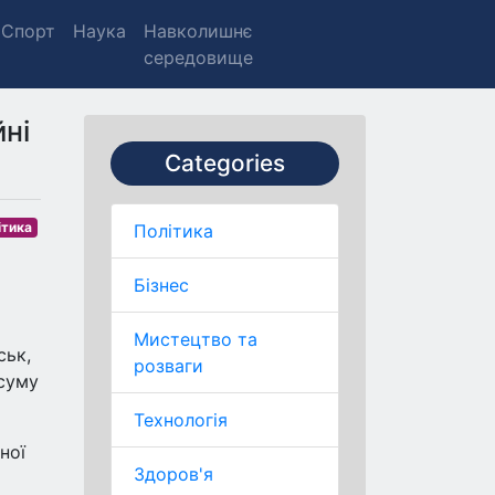
Спорт
Наука
Навколишнє
середовище
йні
Categories
ітика
Політика
Бізнес
Мистецтво та
ськ,
розваги
 суму
Технологія
ної
Здоров'я