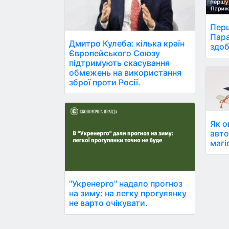
Перш
Пара
Дмитро Кулеба: кілька країн
здоб
Європейського Союзу
підтримують скасування
обмежень на використання
зброї проти Росії.
Як о
авто
магі
"Укренерго" надало прогноз
на зиму: на легку прогулянку
не варто очікувати.