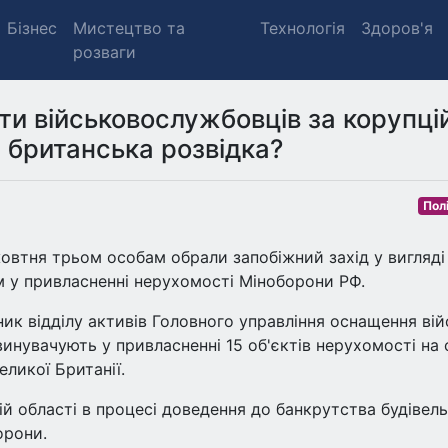
Бізнес
Мистецтво та
Технологія
Здоров'я
розваги
ти військовослужбовців за корупці
є британська розвідка?
Пол
жовтня трьом особам обрали запобіжний захід у вигляді
 у привласненні нерухомості Міноборони РФ.
ик відділу активів Головного управління оснащення вій
инувачують у привласненні 15 об'єктів нерухомості на
еликої Британії.
й області в процесі доведення до банкрутства будівель
орони.