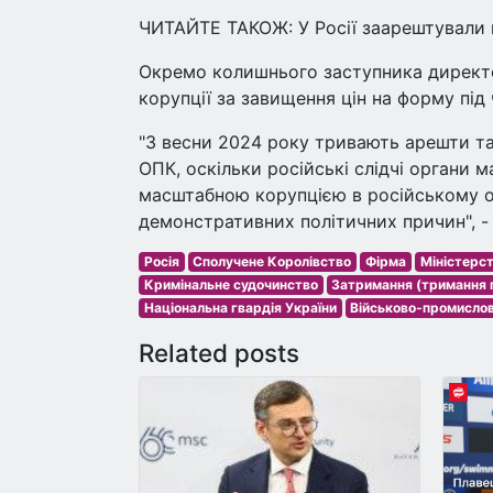
ЧИТАЙТЕ ТАКОЖ: У Росії заарештували
Окремо колишнього заступника директор
корупції за завищення цін на форму під 
"З весни 2024 року тривають арешти т
ОПК, оскільки російські слідчі органи
масштабною корупцією в російському об
демонстративних політичних причин", - 
Росія
Сполучене Королівство
Фірма
Міністерст
Кримінальне судочинство
Затримання (тримання 
Національна гвардія України
Військово-промисло
Related posts