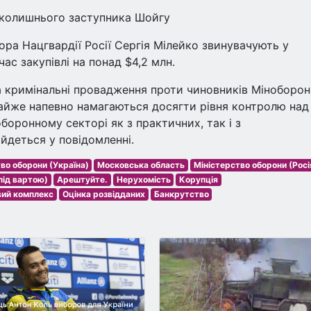
 колишнього заступника Шойгу
а Нацгвардії Росії Сергія Мілейко звинувачують у
час закупівлі на понад $4,2 млн.
а кримінальні провадження проти чиновників Міноборон
 майже напевно намагаються досягти рівня контролю над
оронному секторі як з практичних, так і з
йдеться у повідомленні.
во оборони (Україна)
Московська область
Міністерство оборони (Росі
під вартою)
Арештуйте.
Нерухомість
Корупція
вий комплекс
Оцінка розвідданих
Банкрутство