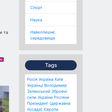
Спорт
Наука
Навколишнє
и та
середовище
я)
Tags
Росія
Україна
Київ
Українці
Володимир
Зеленський
Збройні
сили України
Росіяни
Президент (державна
посада)
Європа