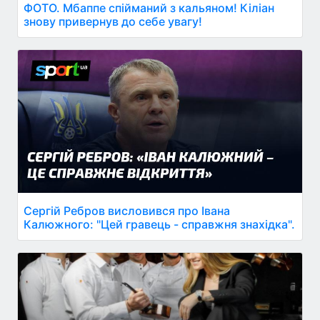
ФОТО. Мбаппе спійманий з кальяном! Кіліан
знову привернув до себе увагу!
Сергій Ребров висловився про Івана
Калюжного: "Цей гравець - справжня знахідка".