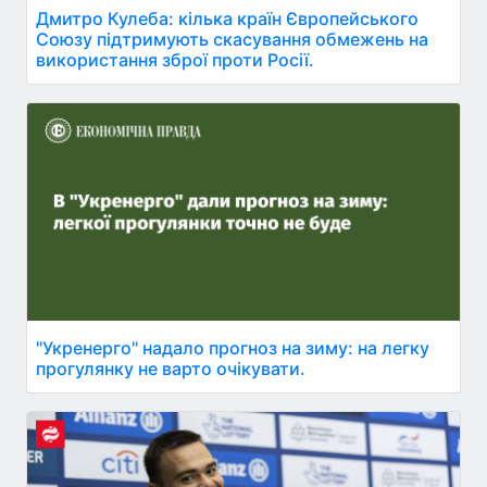
Дмитро Кулеба: кілька країн Європейського
Союзу підтримують скасування обмежень на
використання зброї проти Росії.
"Укренерго" надало прогноз на зиму: на легку
прогулянку не варто очікувати.