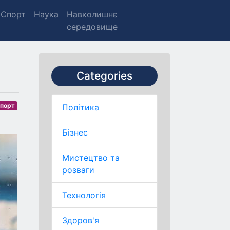
Спорт
Наука
Навколишнє
середовище
Categories
порт
Політика
Бізнес
Мистецтво та
розваги
Технологія
Здоров'я