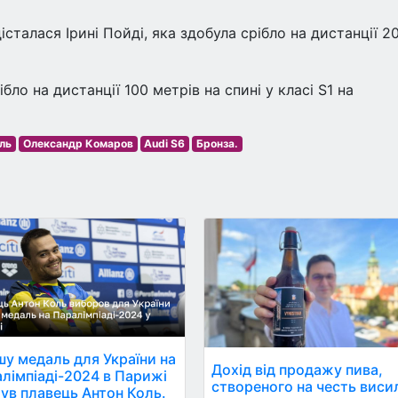
сталася Ірині Пойді, яка здобула срібло на дистанції 2
ло на дистанції 100 метрів на спині у класі S1 на
ль
Олександр Комаров
Audi S6
Бронза.
у медаль для України на
Дохід від продажу пива,
лімпіаді-2024 в Парижі
створеного на честь виси
ув плавець Антон Коль.