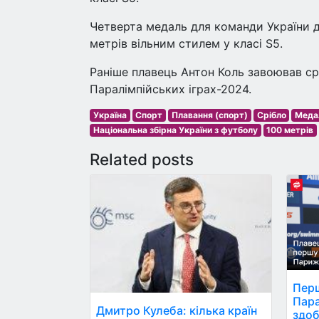
Четверта медаль для команди України ді
метрів вільним стилем у класі S5.
Раніше плавець Антон Коль завоював сріб
Паралімпійських іграх-2024.
Україна
Спорт
Плавання (спорт)
Срібло
Меда
Національна збірна України з футболу
100 метрів
Related posts
Перш
Пара
Дмитро Кулеба: кілька країн
здоб