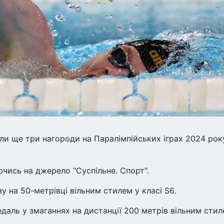
ули ще три нагороди на Паралімпійських іграх 2024 рок
чись на джерело "Суспільне. Спорт".
у на 50-метрівці вільним стилем у класі S6.
аль у змаганнях на дистанції 200 метрів вільним стил