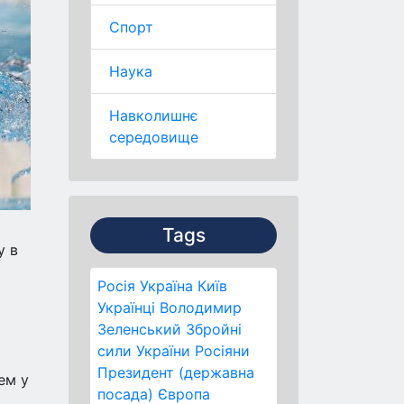
Спорт
Наука
Навколишнє
середовище
Tags
у в
Росія
Україна
Київ
Українці
Володимир
Зеленський
Збройні
сили України
Росіяни
Президент (державна
ем у
посада)
Європа