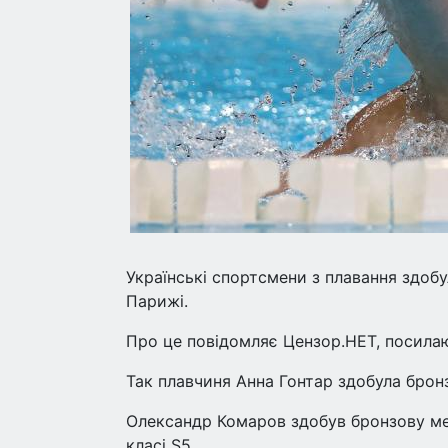
Українські спортсмени з плавання здоб
Парижі.
Про це повідомляє Цензор.НЕТ, посилаю
Так плавчиня Анна Гонтар здобула бронз
Олександр Комаров здобув бронзову мед
класі S5.