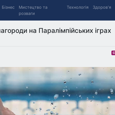
Бізнес
Мистецтво та
Технологія
Здоров'я
розваги
нагороди на Паралімпійських іграх
С