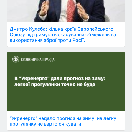
Дмитро Кулеба: кілька країн Європейського
Союзу підтримують скасування обмежень на
використання зброї проти Росії.
"Укренерго" надало прогноз на зиму: на легку
прогулянку не варто очікувати.