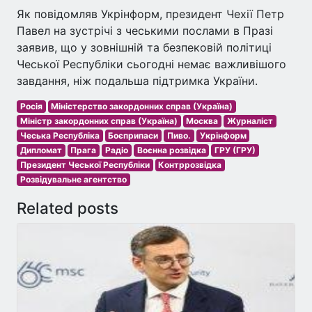
Як повідомляв Укрінформ, президент Чехії Петр
Павел на зустрічі з чеськими послами в Празі
заявив, що у зовнішній та безпековій політиці
Чеської Республіки сьогодні немає важливішого
завдання, ніж подальша підтримка України.
Росія
Міністерство закордонних справ (Україна)
Міністр закордонних справ (Україна)
Москва
Журналіст
Чеська Республіка
Боєприпаси
Пиво.
Укрінформ
Дипломат
Прага
Радіо
Воєнна розвідка
ГРУ (ГРУ)
Президент Чеської Республіки
Контррозвідка
Розвідувальне агентство
Related posts