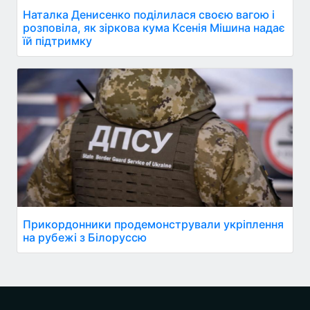
Наталка Денисенко поділилася своєю вагою і
розповіла, як зіркова кума Ксенія Мішина надає
їй підтримку
Прикордонники продемонстрували укріплення
на рубежі з Білоруссю