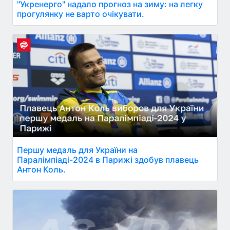
"Укренерго" надало прогноз на зиму: на легку
прогулянку не варто очікувати.
Першу медаль для України на
Паралімпіаді-2024 в Парижі здобув плавець
Антон Коль.