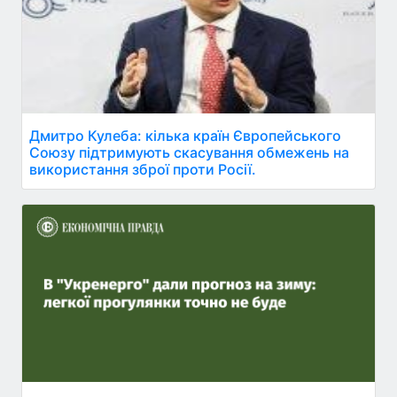
Дмитро Кулеба: кілька країн Європейського
Союзу підтримують скасування обмежень на
використання зброї проти Росії.