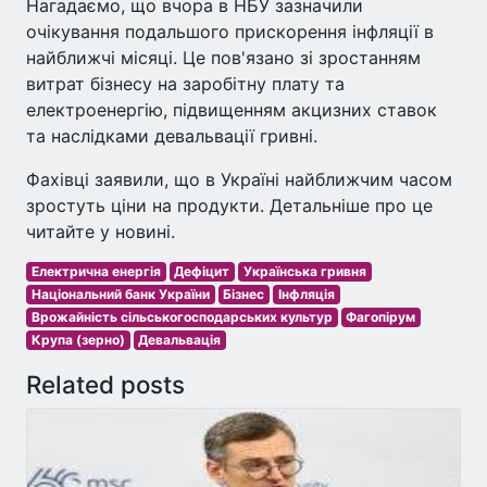
Нагадаємо, що вчора в НБУ зазначили
очікування подальшого прискорення інфляції в
найближчі місяці. Це пов'язано зі зростанням
витрат бізнесу на заробітну плату та
електроенергію, підвищенням акцизних ставок
та наслідками девальвації гривні.
Фахівці заявили, що в Україні найближчим часом
зростуть ціни на продукти. Детальніше про це
читайте у новині.
Електрична енергія
Дефіцит
Українська гривня
Національний банк України
Бізнес
Інфляція
Врожайність сільськогосподарських культур
Фагопірум
Крупа (зерно)
Девальвація
Related posts