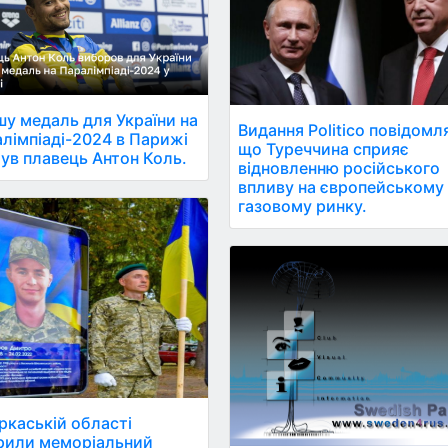
у медаль для України на
Видання Politico повідомл
лімпіаді-2024 в Парижі
що Туреччина сприяє
ув плавець Антон Коль.
відновленню російського
впливу на європейському
газовому ринку.
ркаській області
рили меморіальний