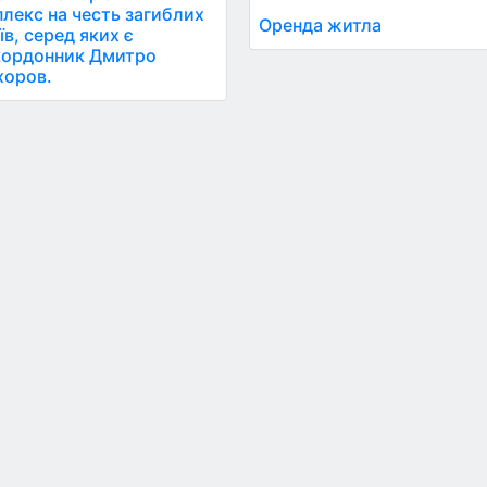
лекс на честь загиблих
Оренда житла
їв, серед яких є
кордонник Дмитро
хоров.