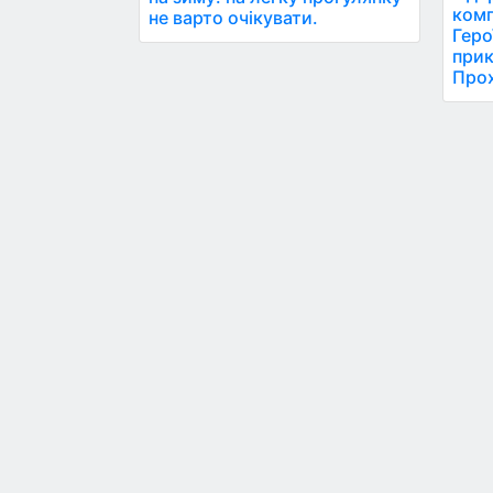
комп
не варто очікувати.
Геро
при
Про