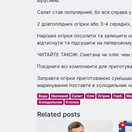
вірусним.
Салат став популярний, бо вся справа у
2 довгоплідних огірки або 3-4 середніх
Нарізані огірки посолити та залишити на
відтиснути та підсушити на паперовому
ЧИТАЙТЕ ТАКОЖ: Сметана чи олія: чим 
Поєднати всі компоненти для приготува
Заправте огірки приготованою сумішшю
маринування поставте в холодильник на
Вода
Овочевий
Салат
Олія
Огірок
Герб.
Ме
Холодильник
Кнопка
Related posts