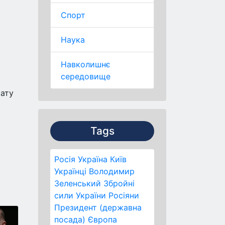
Спорт
Наука
Навколишнє
середовище
мату
Tags
Росія
Україна
Київ
Українці
Володимир
Зеленський
Збройні
сили України
Росіяни
Президент (державна
посада)
Європа