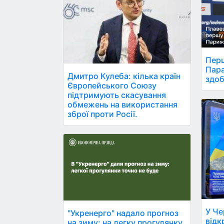
Перш
Пара
Дмитро Кулеба: кілька країн
здоб
Європейського Союзу
підтримують скасування
обмежень на використання
зброї проти Росії.
У Че
"Укренерго" надало прогноз
відк
на зиму: на легку прогулянку