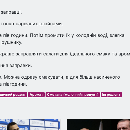
 заправці.
, тонко нарізаних слайсами.
 пів години. Потім промити їх у холодній воді, злегка
 рушнику.
краще заправляти салати для ідеального смаку та аро
ння заправки.
. Можна одразу смакувати, а для більш насиченого
 півгодини.
дичний рецепт
Аромат
Сметана (молочний продукт)
Інгредієнт