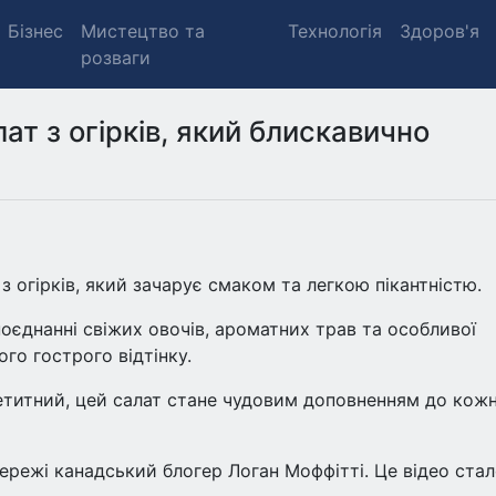
Бізнес
Мистецтво та
Технологія
Здоров'я
розваги
лат з огірків, який блискавично
з огірків, який зачарує смаком та легкою пікантністю.
оєднанні свіжих овочів, ароматних трав та особливої
го гострого відтінку.
петитний, цей салат стане чудовим доповненням до кожн
мережі канадський блогер Логан Моффітті. Це відео ста