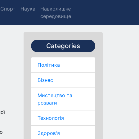
Спорт
Наука
Навколишнє
середовище
Categories
Політика
Бізнес
Мистецтво та
розваги
ої
Технологія
ло
Здоров'я