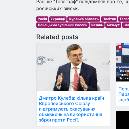
Раніше "Телеграф" повідомляв про те, щ
російських військ.
Росія
Українці
Курська область
Політик
Теле
Донецький вугільний басейн
Казань
Бахмут
Єв
Related posts
Перш
Пара
Дмитро Кулеба: кілька країн
здоб
Європейського Союзу
підтримують скасування
обмежень на використання
зброї проти Росії.