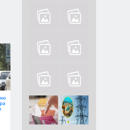
нно
ера
и