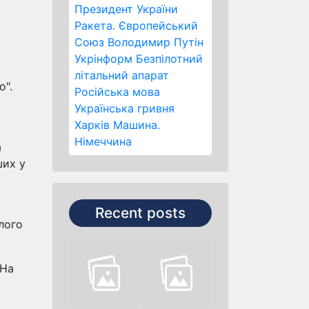
Президент України
Ракета.
Європейський
Союз
Володимир Путін
Укрінформ
Безпілотний
літальний апарат
о".
Російська мова
Українська гривня
Харків
Машина.
Німеччина
а
ших у
Recent posts
лого
 На