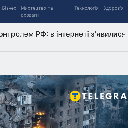
Бізнес
Мистецтво та
Технологія
Здоров'я
розваги
онтролем РФ: в інтернеті з'явилися