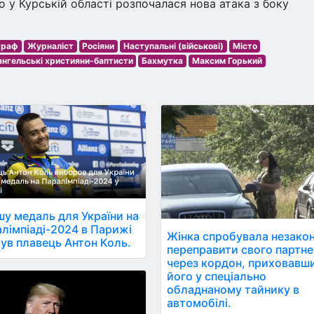
о у Курській області розпочалася нова атака з боку
граф
Журналіст
Росіяни
Наступальні (військові)
Місто
ангельські християни-баптисти
Бахмутка
Максим Горький
у медаль для України на
лімпіаді-2024 в Парижі
Жінка спробувала незако
ув плавець Антон Коль.
переправити свого партн
через кордон, приховавш
його у спеціально
обладнаному тайнику в
автомобілі.