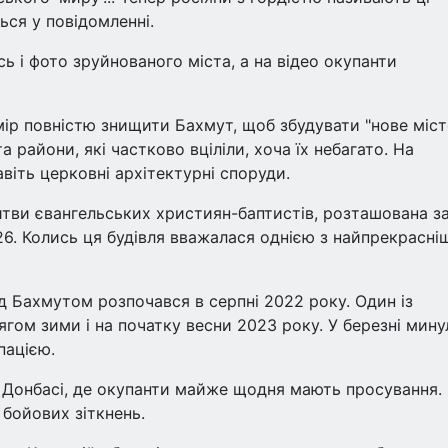
ься у повідомленні.
 і фото зруйнованого міста, а на відео окупанти
ір повністю знищити Бахмут, щоб збудувати "нове міст
а райони, які частково вціліли, хоча їх небагато. На
віть церковні архітектурні споруди.
тви євангельських християн-баптистів, розташована з
26. Колись ця будівля вважалася однією з найпрекрасні
д Бахмутом розпочався в серпні 2022 року. Один із
ягом зими і на початку весни 2023 року. У березні мину
пацією.
а Донбасі, де окупанти майже щодня мають просування.
 бойових зіткнень.