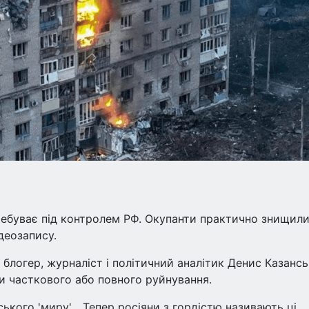
еребуває під контролем РФ. Окупанти практично знищил
деозапису.
 блогер, журналіст і політичний аналітик Денис Казансь
и часткового або повного руйнування.
ького 'миру'... Тепер росіяни з гордістю називають ці