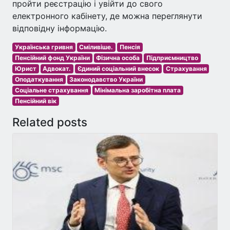
пройти реєстрацію і увійти до свого
електронного кабінету, де можна переглянути
відповідну інформацію.
Українська гривня
Сміливіше.
Пенсія
Пенсійний фонд України
Фізична особа
Підприємництво
Юрист
Адвокат.
Єдиний соціальний внесок
Страхування
Оподаткування
Законодавство України
Соціальне страхування
Мінімальна заробітна плата
Пенсійний вік
Related posts