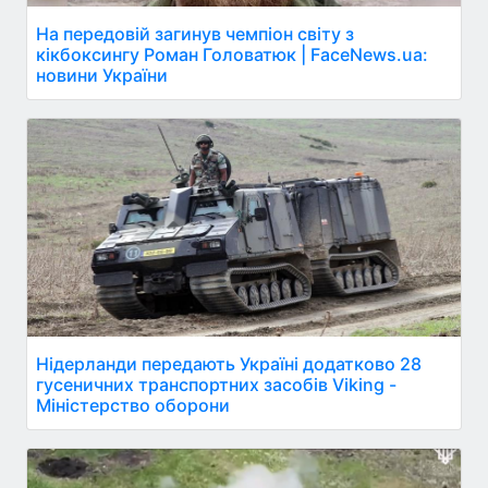
На передовій загинув чемпіон світу з
кікбоксингу Роман Головатюк | FaceNews.ua:
новини України
Нідерланди передають Україні додатково 28
гусеничних транспортних засобів Viking -
Міністерство оборони