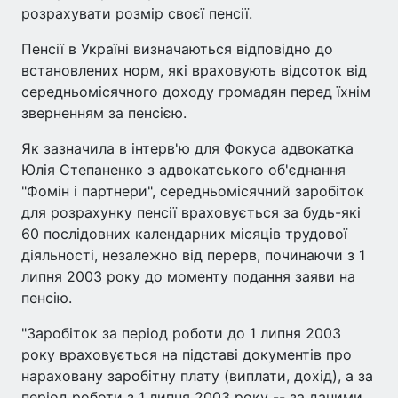
розрахувати розмір своєї пенсії.
Пенсії в Україні визначаються відповідно до
встановлених норм, які враховують відсоток від
середньомісячного доходу громадян перед їхнім
зверненням за пенсією.
Як зазначила в інтерв'ю для Фокуса адвокатка
Юлія Степаненко з адвокатського об'єднання
"Фомін і партнери", середньомісячний заробіток
для розрахунку пенсії враховується за будь-які
60 послідовних календарних місяців трудової
діяльності, незалежно від перерв, починаючи з 1
липня 2003 року до моменту подання заяви на
пенсію.
"Заробіток за період роботи до 1 липня 2003
року враховується на підставі документів про
нараховану заробітну плату (виплати, дохід), а за
період роботи з 1 липня 2003 року -- за даними