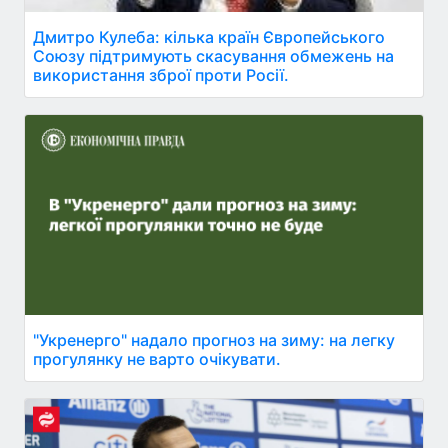
Дмитро Кулеба: кілька країн Європейського
Союзу підтримують скасування обмежень на
використання зброї проти Росії.
"Укренерго" надало прогноз на зиму: на легку
прогулянку не варто очікувати.