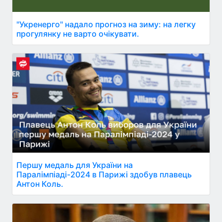
"Укренерго" надало прогноз на зиму: на легку
прогулянку не варто очікувати.
Першу медаль для України на
Паралімпіаді-2024 в Парижі здобув плавець
Антон Коль.