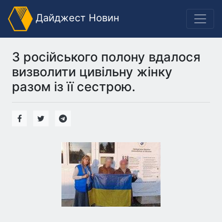
Дайджест Новин
З російського полону вдалося
визволити цивільну жінку
разом із її сестрою.