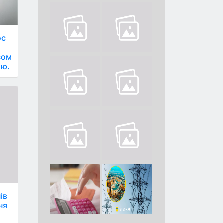
ос
зом
ою.
ів
ня