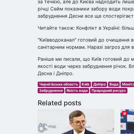
за течією, але до Києва надходить лиш
річці Сейм показники забору води пок
забруднення Десни все ще спостерігаєт
Читайте також: Конфлікт в Україні: біл
"Київводоканал" готовий до очищення в
санітарним нормам. Наразі загроз для 
Раніше ми писали, що Київ готовий до 
якості води через забруднення річок. В
Десна і Дніпро.
Чернігівська область
Київ
Дніпро
Вода
Моніт
Забруднення
Якість води
Природний ресурс
Related posts