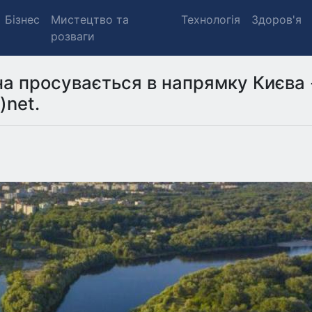
Бізнес
Мистецтво та
Технологія
Здоров'я
розваги
на просувається в напрямку Києва 
)net.