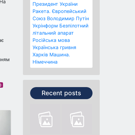
 На
Президент України
Ракета.
Європейський
Союз
Володимир Путін
Укрінформ
Безпілотний
літальний апарат
ає
Російська мова
Українська гривня
Харків
Машина.
нням
Німеччина
)
Recent posts