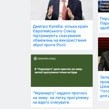
Перш
Пара
Дмитро Кулеба: кілька країн
здоб
Європейського Союзу
підтримують скасування
обмежень на використання
зброї проти Росії.
Зеле
пров
Цзін
"гот
"Укренерго" надало прогноз
для 
на зиму: на легку прогулянку
не варто очікувати.