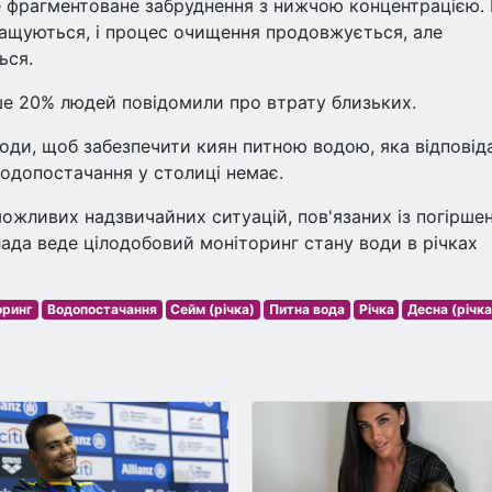
е фрагментоване забруднення з нижчою концентрацією.
ращуються, і процес очищення продовжується, але
ься.
ьше 20% людей повідомили про втрату близьких.
оди, щоб забезпечити киян питною водою, яка відповід
водопостачання у столиці немає.
можливих надзвичайних ситуацій, пов'язаних із погірше
лада веде цілодобовий моніторинг стану води в річках
оринг
Водопостачання
Сейм (річка)
Питна вода
Річка
Десна (річка