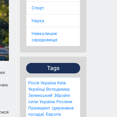
Спорт
Наука
Навколишнє
середовище
Tags
них
Росія
Україна
Київ
ючих
Українці
Володимир
Зеленський
Збройні
сили України
Росіяни
Президент (державна
тися
посада)
Європа