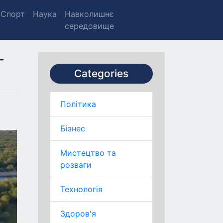
Спорт
Наука
Навколишнє
середовище
-
Categories
Політика
Бізнес
Мистецтво та
розваги
Технологія
Здоров'я