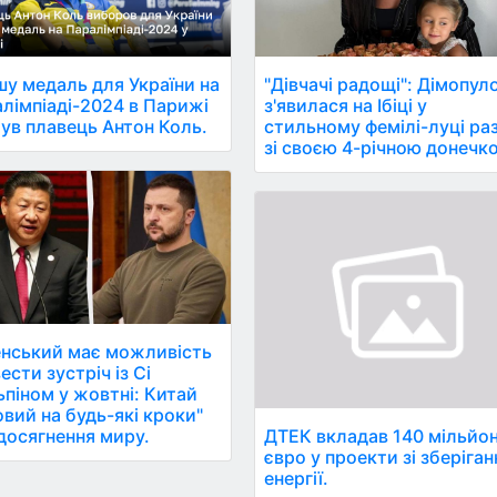
у медаль для України на
"Дівчачі радощі": Дімопул
лімпіаді-2024 в Парижі
з'явилася на Ібіці у
ув плавець Антон Коль.
стильному фемілі-луці ра
зі своєю 4-річною донечк
нський має можливість
ести зустріч із Сі
ьпіном у жовтні: Китай
овий на будь-які кроки"
ДТЕК вкладав 140 мільйон
досягнення миру.
євро у проекти зі зберіган
енергії.