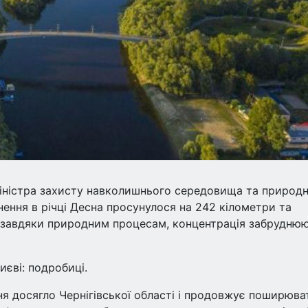
іністра захисту навколишнього середовища та природ
нення в річці Десна просунулося на 242 кілометри та
, завдяки природним процесам, концентрація забрудню
иєві: подробиці.
я досягло Чернігівської області і продовжує поширюва