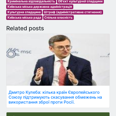
Кримінальна відповідальність
Об'єкт культурної спадщини
Київська міська державна адміністрація
Культурна спадщина
Штраф (адміністративне стягнення)
Київська міська рада
Спільна власність
Related posts
Дмитро Кулеба: кілька країн Європейського
Союзу підтримують скасування обмежень на
використання зброї проти Росії.