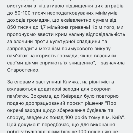
виступили з ініціативою підвищення цих штрафів
до 50-100 тисяч неоподатковуваних мінімумів
доходів громадян, що еквівалентно сумам від
850 тисяч до 1,7 мільйона гривень! Крім того, ми
пропонуємо ввести кримінальну відповідальність
за злочини проти культурної спадщини та
запровадити механізм примусового викупу
пам'яток на користь громади, якщо власники
своїми діями сприяють їх знищенню", - зазначила
Старостенко.
За словами заступниці Кличка, на рівні міста
вживаються додаткові заходи для охорони
пам'яток. Зокрема, до Київради було повторно
подано доопрацьований проєкт рішення "Про
окремі заходи щодо збереження будівель та
споруд, зведених понад 100 років тому в м. Київ".
Цей документ передбачає, що для виконання
робіт у будівлях, яким більше 100 років і які не