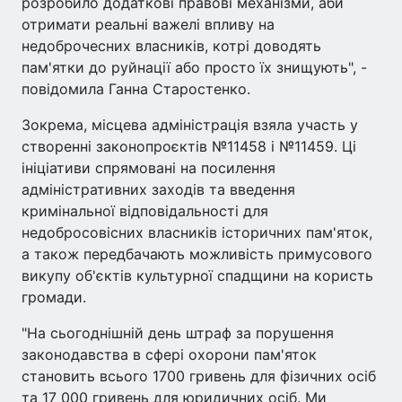
розробило додаткові правові механізми, аби
отримати реальні важелі впливу на
недоброчесних власників, котрі доводять
пам'ятки до руйнації або просто їх знищують", -
повідомила Ганна Старостенко.
Зокрема, місцева адміністрація взяла участь у
створенні законопроєктів №11458 і №11459. Ці
ініціативи спрямовані на посилення
адміністративних заходів та введення
кримінальної відповідальності для
недобросовісних власників історичних пам'яток,
а також передбачають можливість примусового
викупу об'єктів культурної спадщини на користь
громади.
"На сьогоднішній день штраф за порушення
законодавства в сфері охорони пам'яток
становить всього 1700 гривень для фізичних осіб
та 17 000 гривень для юридичних осіб. Ми